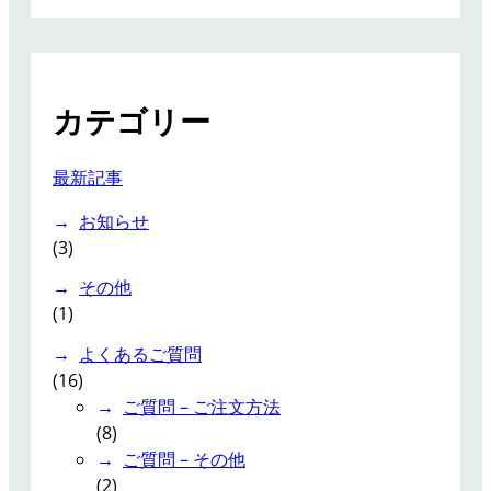
a
r
c
h
カテゴリー
最新記事
お知らせ
(3)
その他
(1)
よくあるご質問
(16)
ご質問 – ご注文方法
(8)
ご質問 – その他
(2)