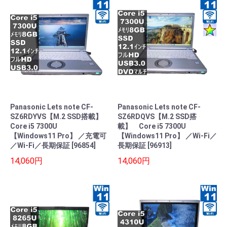
Panasonic Lets note CF-
Panasonic Lets note CF-
SZ6RDYVS【M.2 SSD搭載】
SZ6RDQVS【M.2 SSD搭
Core i5 7300U
載】 Core i5 7300U
【Windows11 Pro】 ／充電可
【Windows11 Pro】 ／Wi-Fi／
／Wi-Fi／長期保証 [96854]
長期保証 [96913]
14,060円
14,060円