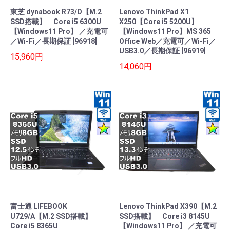
東芝 dynabook R73/D【M.2
Lenovo ThinkPad X1
SSD搭載】 Core i5 6300U
X250【Core i5 5200U】
【Windows11 Pro】 ／充電可
【Windows11 Pro】MS 365
／Wi-Fi／長期保証 [96918]
Office Web／充電可／Wi-Fi／
USB3.0／長期保証 [96919]
15,960円
14,060円
富士通 LIFEBOOK
Lenovo ThinkPad X390【M.2
U729/A【M.2 SSD搭載】
SSD搭載】 Core i3 8145U
Core i5 8365U
【Windows11 Pro】 ／充電可