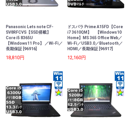
Panasonic Lets note CF-
ドスパラ Prime A15FD【Core
SV8RFCVS【SSD搭載】
i7 3610QM】 【Windows10
Core i5 8365U
Home】MS 365 Office Web／
【Windows11 Pro】 ／Wi-Fi／
Wi-Fi／USB3.0／Bluetooth／
長期保証 [96916]
HDMI／長期保証 [96917]
18,810円
12,160円