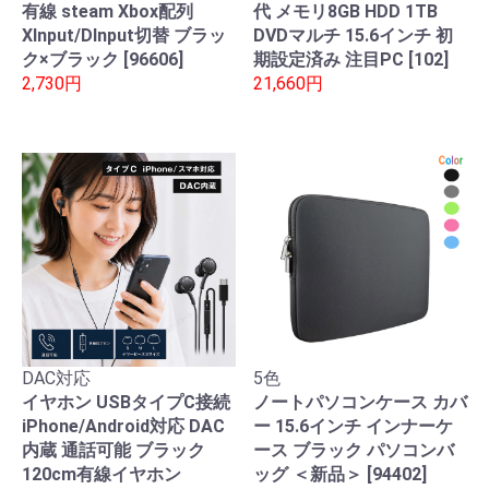
有線 steam Xbox配列
代 メモリ8GB HDD 1TB
XInput/DInput切替 ブラッ
DVDマルチ 15.6インチ 初
ク×ブラック [96606]
期設定済み 注目PC [102]
2,730円
21,660円
DAC対応
5色
イヤホン USBタイプC接続
ノートパソコンケース カバ
iPhone/Android対応 DAC
ー 15.6インチ インナーケ
内蔵 通話可能 ブラック
ース ブラック パソコンバ
120cm有線イヤホン
ッグ ＜新品＞ [94402]