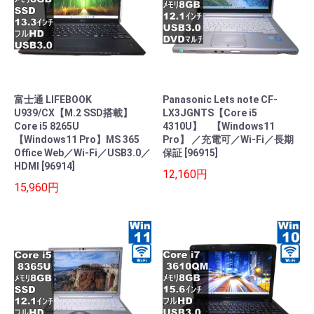
富士通 LIFEBOOK
Panasonic Lets note CF-
U939/CX【M.2 SSD搭載】
LX3JGNTS【Core i5
Core i5 8265U
4310U】 【Windows11
【Windows11 Pro】MS 365
Pro】 ／充電可／Wi-Fi／長期
Office Web／Wi-Fi／USB3.0／
保証 [96915]
HDMI [96914]
12,160円
15,960円