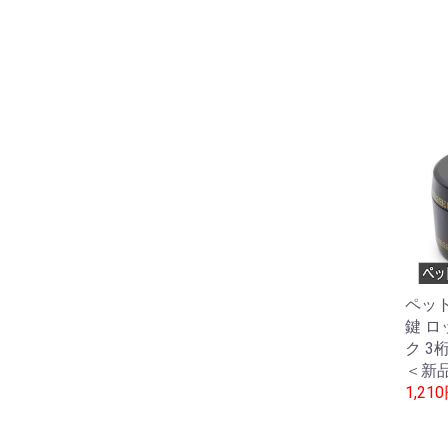
ペッ
鍵 ロ
ク 3
＜新
1,21