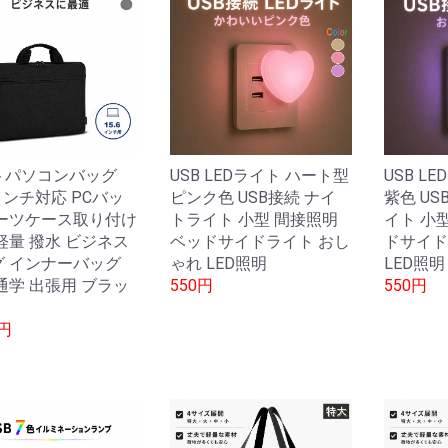
トパソコンバッグ
USB LEDライト ハート型
USB L
6インチ対応 PCバッ
ピンク色 USB接続 ナイ
紫色 US
スーツケース取り付け
トライト 小型 間接照明
イト 小
軽量 撥水 ビジネス
ベッドサイドライト おし
ドサイド
グ インナーバッグ
ゃれ LED照明
LED照明
通学 出張用 ブラッ
550円
550円
0円