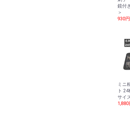
鏡付き
＞
930円
ミニ
ト 2
サイ
1,88