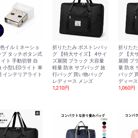
 7色イルミネーショ
折りたたみ ボストンバッ
折りたた
ンプ タッチボタン式
グ 【特大サイズ】 4サイ
グ 【大
ライト 手動切替 自
ズ展開 ブラック 大容量
展開 ブ
 小型LEDライト 車
軽量 防水 サブバッグ 旅
量 防水
明 インテリアライト
行バッグ 買い物バッグ
バッグ 
レディース メンズ
ディース
1,210円
1,060円