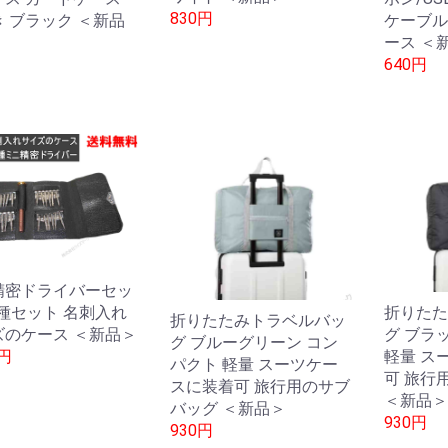
830円
 ブラック ＜新品
ケーブル
ース ＜
640円
精密ドライバーセッ
4種セット 名刺入れ
折りたた
折りたたみトラベルバッ
ズのケース ＜新品＞
グ ブラ
グ ブルーグリーン コン
0円
軽量 ス
パクト 軽量 スーツケー
可 旅行
スに装着可 旅行用のサブ
＜新品＞
バッグ ＜新品＞
930円
930円