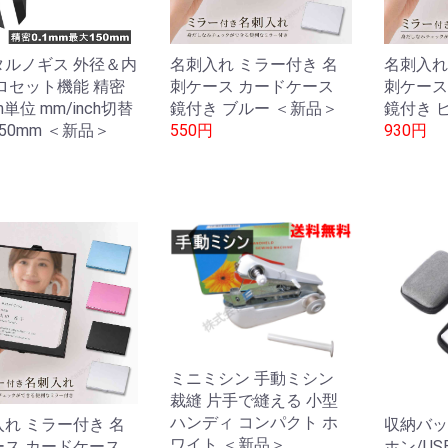
タルノギス 外径＆内
名刺入れ ミラー付き 名
名刺入れ
ロセット機能 精密
刺ケース カードケース
刺ケース
m単位 mm/inch切替
鏡付き ブルー ＜新品＞
鏡付き 
50mm ＜新品＞
550円
930円
ミニミシン 手動ミシン
裁縫 片手で縫える 小型
ハンディ コンパクト ホ
れ ミラー付き 名
収納バッ
ワイト ＜新品＞
ース カードケース
ホン/U