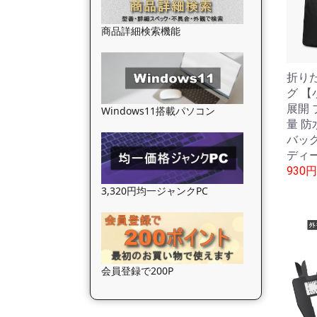
商品詳細検索機能
折り
グ 【
展開 
Windows11搭載パソコン
量 防
バッグ
ディー
930円
3,320円均一ジャンクPC
会員登録で200P