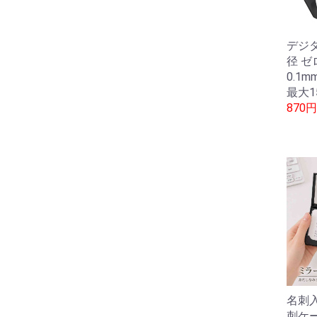
デジ
径 ゼ
0.1m
最大1
870円
名刺入
刺ケ