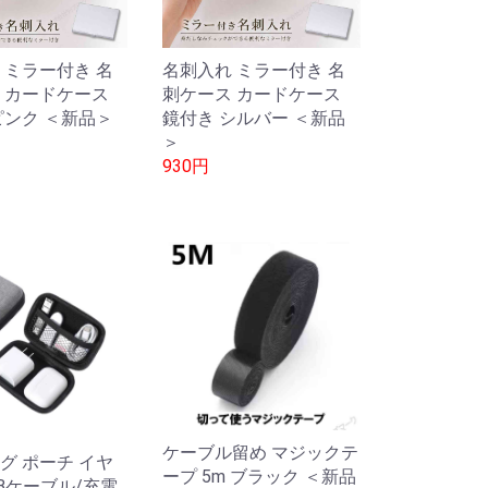
 ミラー付き 名
名刺入れ ミラー付き 名
 カードケース
刺ケース カードケース
ピンク ＜新品＞
鏡付き シルバー ＜新品
＞
930円
ケーブル留め マジックテ
グ ポーチ イヤ
ープ 5m ブラック ＜新品
SBケーブル/充電