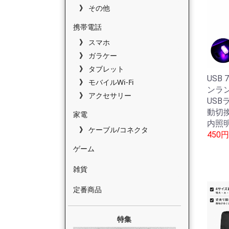
その他
携帯電話
スマホ
ガラケー
タブレット
USB
モバイルWi-Fi
ンラ
アクセサリー
USB
動切換
家電
内照
ケーブル/コネクタ
450円
ゲーム
雑貨
定番商品
特集