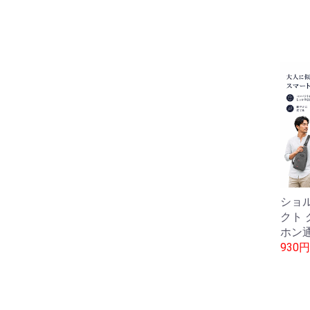
ショ
クト 
ホン
930円