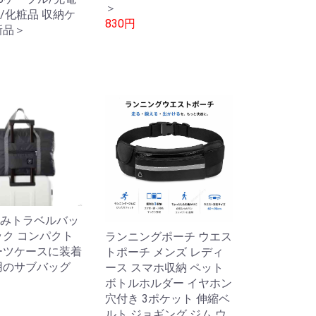
＞
/化粧品 収納ケ
830円
新品＞
みトラベルバッ
ック コンパクト
ランニングポーチ ウエス
ーツケースに装着
トポーチ メンズ レディ
用のサブバッグ
ース スマホ収納 ペット
ボトルホルダー イヤホン
穴付き 3ポケット 伸縮ベ
ルト ジョギング ジム ウ