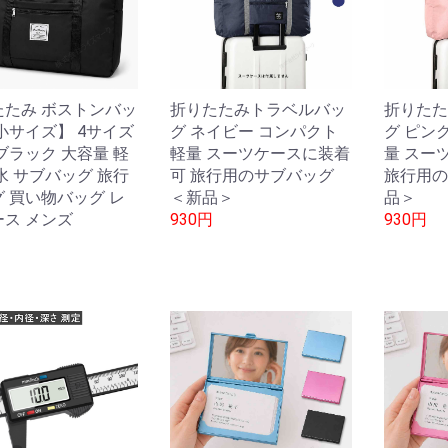
たたみ ボストンバッ
折りたたみトラベルバッ
折りたた
小サイズ】 4サイズ
グ ネイビー コンパクト
グ ピン
ブラック 大容量 軽
軽量 スーツケースに装着
量 スー
水 サブバッグ 旅行
可 旅行用のサブバッグ
旅行用の
 買い物バッグ レ
＜新品＞
品＞
ス メンズ
930円
930円