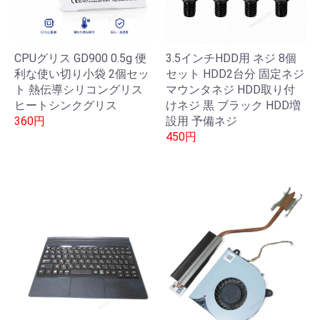
CPUグリス GD900 0.5g 便
3.5インチHDD用 ネジ 8個
利な使い切り小袋 2個セッ
セット HDD2台分 固定ネジ
ト 熱伝導シリコングリス
マウンタネジ HDD取り付
ヒートシンクグリス
けネジ 黒 ブラック HDD増
360円
設用 予備ネジ
450円