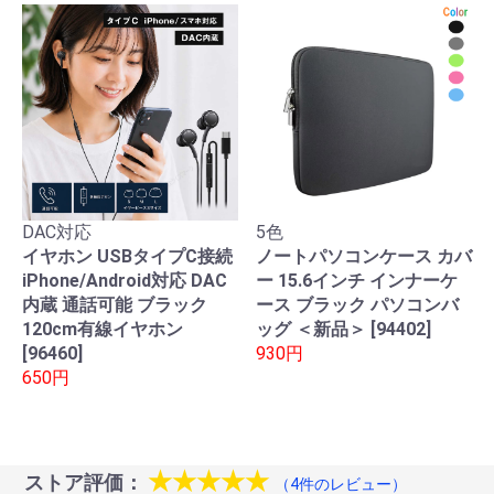
DAC対応
5色
イヤホン USBタイプC接続
ノートパソコンケース カバ
iPhone/Android対応 DAC
ー 15.6インチ インナーケ
内蔵 通話可能 ブラック
ース ブラック パソコンバ
120cm有線イヤホン
ッグ ＜新品＞ [94402]
[96460]
930円
650円
★★★★★
ストア評価：
（4件のレビュー）