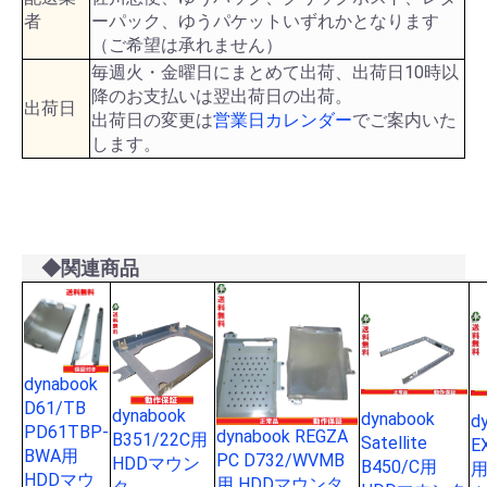
者
ーパック、ゆうパケットいずれかとなります
（ご希望は承れません）
毎週火・金曜日にまとめて出荷、出荷日10時以
降のお支払いは翌出荷日の出荷。
出荷日
出荷日の変更は
営業日カレンダー
でご案内いた
します。
◆関連商品
dynabook
D61/TB
dynabook
dynabook
d
PD61TBP-
dynabook REGZA
B351/22C用
Satellite
E
BWA用
PC D732/WVMB
HDDマウン
B450/C用
用
HDDマウ
用 HDDマウンタ