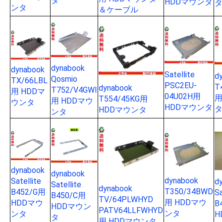
タ
HDDマウンタ
ンタ
＆ケーブル
dynabook
dynabook
Satellite
d
Qosmio
TX/66LBL
PSC2EU-
T
dynabook
T752/V4GWI
用 HDDマ
04U02H用
用
T554/45KG用
用 HDDマウ
ウンタ
HDDマウンタ
HDDマウンタ
ンタ
dynabook
dynabook
dynabook
Satellite
d
Satellite
dynabook
T350/34BWD
B452/G用
Sa
B450/C用
TV/64PLWHYD
用 HDDマウ
HDDマウ
B
HDDマウン
PATV64LLFWHYD
ンタ
ンタ
H
タ
用 HDDマウンタ