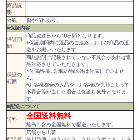
商品説
明
外観
傷や汚れあり。
■保証内容
商品発送日から10日間となります。
保証期
※保証期間内に返品のご連絡、および商品の返
間
送をお願いいたします
商品説明に記載されていない不具合があれば返
品対応させていただきます。
※付属品欄に記載の物以外は付属していませ
保証の
ん。
範囲
※お客様都合の返品や、お客様の使用によって
不具合等が生じた場合は保証対象外となりま
す。
■配送について
全国送料無料
送料
離島も含め全国無料で配送いたします。
店舗から出荷
配送業
佐川急便、ゆうパック、クリックポスト、レタ