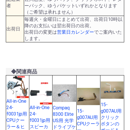
者
ーパック、ゆうパケットいずれかとなります
（ご希望は承れません）
毎週火・金曜日にまとめて出荷、出荷日10時以
降のお支払いは翌出荷日の出荷。
出荷日
出荷日の変更は
営業日カレンダー
でご案内いた
します。
◆関連商品
All-in-One
15-
24-
All-in-One
Compaq
15-
g007AU用
f0031jp用
24-
8300 Elite
g007AU用
クリック
CPUクー
f0031jp用
US用 光学
CPUクーラ
ボタンの
ラー＆ヒ
スピーカ
ドライブケ