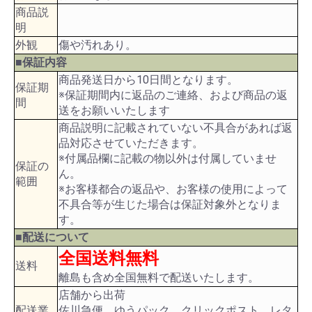
商品説
明
外観
傷や汚れあり。
■保証内容
商品発送日から10日間となります。
保証期
※保証期間内に返品のご連絡、および商品の返
間
送をお願いいたします
商品説明に記載されていない不具合があれば返
品対応させていただきます。
※付属品欄に記載の物以外は付属していませ
保証の
ん。
範囲
※お客様都合の返品や、お客様の使用によって
不具合等が生じた場合は保証対象外となりま
す。
■配送について
全国送料無料
送料
離島も含め全国無料で配送いたします。
店舗から出荷
配送業
佐川急便、ゆうパック、クリックポスト、レタ