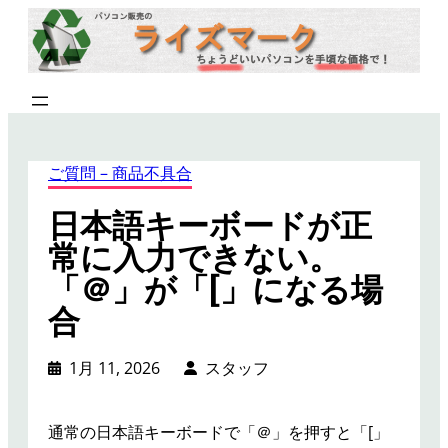
内
容
を
ス
キ
ッ
プ
ご質問 – 商品不具合
日本語キーボードが正
常に入力できない。
「＠」が「[」になる場
合
1月 11, 2026
スタッフ
通常の日本語キーボードで「＠」を押すと「[」