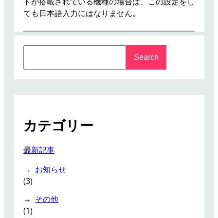
ドが搭載されている機種の場合は、この設定をし
ても日本語入力にはなりません。
S
Search
e
a
r
c
h
カテゴリー
最新記事
お知らせ
(3)
その他
(1)