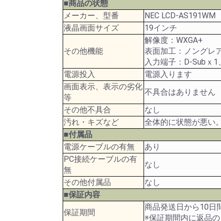
■商品の状態
メーカー、型番
NEC LCD-AS191WM
液晶画面サイズ
19インチ
解像度：WXGA+
その他機能
表面加工：ノング
入力端子：D-Subｘ1
電源投入
電源入ります
画面表示、表示の劣化
不具合はありません
等
その他不具合
なし
汚れ・キズなど
全体的に状態が悪い
■付属品
電源ケーブルの有無
あり
PC接続ケーブルの有
なし
無
その他付属品
なし
■保証内容
商品発送日から10日
保証期間
※保証期間内に返品