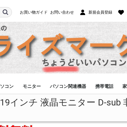
お買い物ガイド
お問い合わせ
新規会員登録
ソコン
モニター
パソコン関連機器
携帯電話
家
1WM 19インチ 液晶モニター D-
フルHD
ノングレア
グレア
ACアダプター
キーボード/マウス
HDD/SSD
修理用部品
その他
スマホ
ガラケー
タブレット
モバイルWi-Fi
アクセサリー
ケ