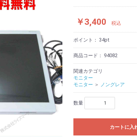
￥3,400
税込
ポイント：
34
pt
商品コード：
94082
関連カテゴリ
モニター
モニター
＞
ノングレア
数量
カートに入