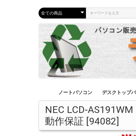
ノートパソコン
デスクトップパ
NEC LCD-AS19
リカバリ済み
ジャンクPC
Apple
リカバリ済み
ジャンクPC
液晶一体型
Apple
動作保証 [94082]