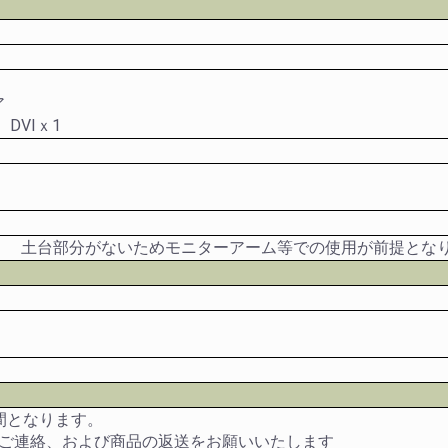
レア
、DVIｘ1
。 土台部分がないためモニターアーム等での使用が前提とな
間となります。
のご連絡、および商品の返送をお願いいたします