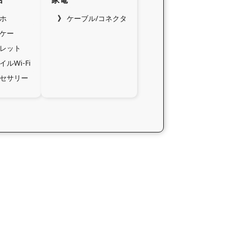
ホ
ケーブル/コネクタ
ケー
レット
イルWi-Fi
セサリー