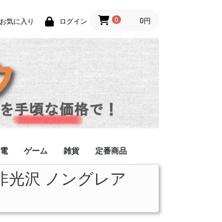
0
0円
お気に入り
ログイン
電
ゲーム
雑貨
定番商品
sub 非光沢 ノングレア
ーブル/コネクタ