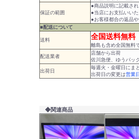
●商品説明に記載さ
保証の範囲
●当店にお支払いい
●お客様都合の返品
■配送について
全国送料無料
送料
離島も含め全国無料
店舗から出荷
配送業者
佐川急便、ゆうパッ
毎週火・金曜日にま
出荷日
出荷日の変更は
営業
◆関連商品