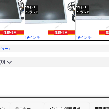
19インチ
19インチ
ビュー）
(0)
コン
モニター
パソコン関連機器
携帯電