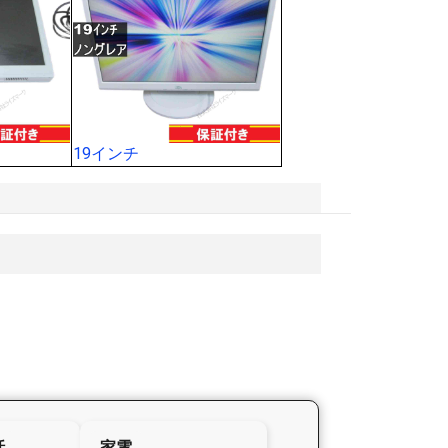
19インチ
話
家電