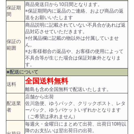
商品発送日から10日間となります。
保証期
※保証期間内に返品のご連絡、および商品の返
間
送をお願いいたします
商品説明に記載されていない不具合があれば返
品対応させていただきます。
※付属品欄に記載の物以外は付属していませ
保証の
ん。
範囲
※お客様都合の返品や、お客様の使用によって
不具合等が生じた場合は保証対象外となりま
す。
■配送について
全国送料無料
送料
離島も含め全国無料で配送いたします。
店舗から出荷
配送業
佐川急便、ゆうパック、クリックポスト、レタ
者
ーパック、ゆうパケットいずれかとなります
（ご希望は承れません）
毎週火・金曜日にまとめて出荷、出荷日10時以
降のお支払いは翌出荷日の出荷。
出荷日