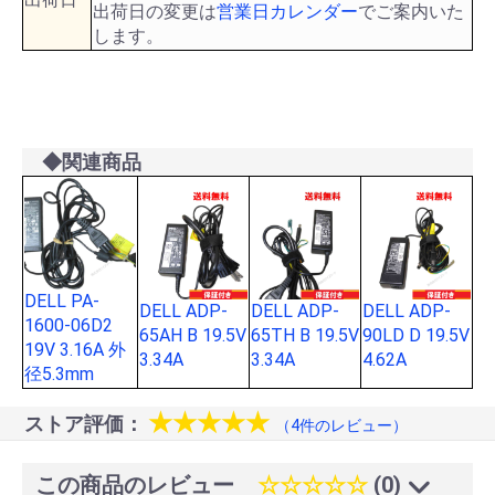
出荷日の変更は
営業日カレンダー
でご案内いた
します。
◆関連商品
DELL PA-
DELL ADP-
DELL ADP-
DELL ADP-
1600-06D2
65AH B 19.5V
65TH B 19.5V
90LD D 19.5V
19V 3.16A 外
3.34A
3.34A
4.62A
径5.3mm
★★★★★
ストア評価：
（4件のレビュー）
この商品のレビュー
☆☆☆☆☆
(0)