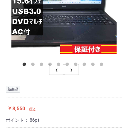
‹
›
新商品
￥8,550
税込
ポイント：
86
pt