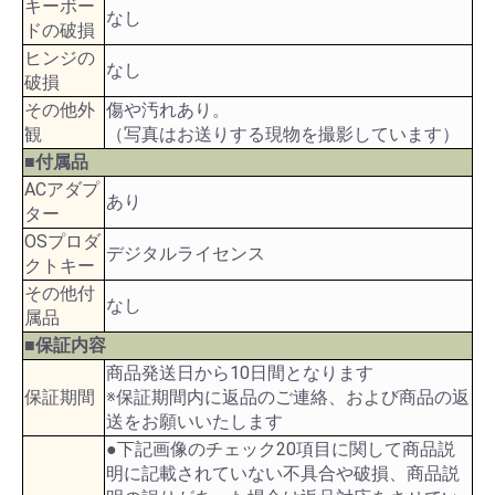
キーボー
なし
ドの破損
ヒンジの
なし
破損
その他外
傷や汚れあり。
観
（写真はお送りする現物を撮影しています）
■付属品
ACアダプ
あり
ター
OSプロダ
デジタルライセンス
クトキー
その他付
なし
属品
■保証内容
商品発送日から10日間となります
保証期間
※保証期間内に返品のご連絡、および商品の返
送をお願いいたします
●下記画像のチェック20項目に関して商品説
明に記載されていない不具合や破損、商品説