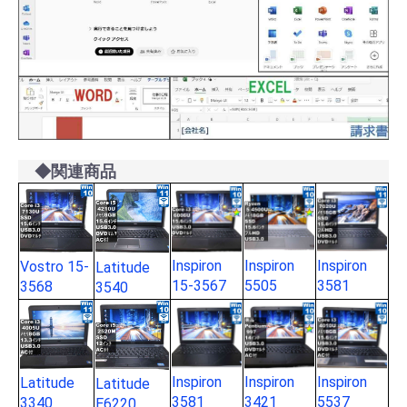
◆関連商品
Inspiron
Inspiron
Inspiron
Vostro 15-
Latitude
15-3567
5505
3581
3568
3540
Inspiron
Inspiron
Inspiron
Latitude
Latitude
3581
3421
5537
3340
E6220