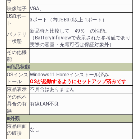
ラ
映像端子
VGA、
USBポー
3ポート（内USB3.0以上 1ポート）
ト
新品時と比較して 49％ の性能。
バッテリ
（BatteryInfoViewで表示された参考値であり
ー状態
実際の容量・充電可否は保証対象外）
その他機
能
■商品状態
OSインス
Windows11 Homeインストール済み
トール
OSが起動するようにセットアップ済みです
液晶表示
不具合はありません
その他不
具合の有
有線LAN不良
無
■外観
液晶画面
なし
の破損