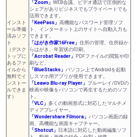
「Zoom」
WEB会議、ビデオ通話で圧倒的な
シェアがありビジネスでもプライベートでも
活用できます。
インスト
「KeePass」
高機能なパスワード管理ソフ
ール準備
ト、インターネット上のサイトへ自動入力も
済みソフ
できます。
ト
「はがき作家16Free」
住所の管理、住所録か
（デスク
らはがき、年賀状の印刷。
トップに
「Acrobat Reader」
PDFファイルの閲覧や印
あるファ
刷など。
イルから
「BlueStacks」
パソコン上でAndroidを起動
無料でイ
しスマホ用アプリが使用できます。
ンストー
「Leawo Blu-ray Player」
ブルーレイ/DVDの
ルできま
映画や映像をパソコンで再生するためのソフ
す）
ト。
「VLC」
多くの動画形式に対応したマルチメ
ディアプレイヤー。
「Wondershare Filmora」
パソコン画面の録
画、高機能な画面キャプチャー。
「Shotcut」
日本語に対応した動画編集ソフ
ト。動画・画像の結合・分割・編集。