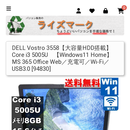
0
DELL Vostro 3558【大容量HDD搭載】
Core i3 5005U 【Windows11 Home】
MS 365 Office Web／充電可／Wi-Fi／
USB3.0 [94830]