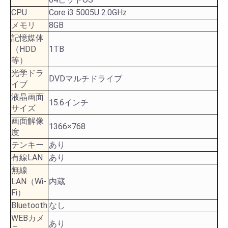
CPU
Core i3 5005U 2.0GHz
メモリ
8GB
記憶媒体
（HDD
1TB
等）
光学ドラ
DVDマルチドライブ
イブ
液晶画面
15.6インチ
サイズ
画面解像
1366×768
度
テンキー
あり
有線LAN
あり
無線
LAN（Wi-
内蔵
Fi）
Bluetooth
なし
WEBカメ
あり