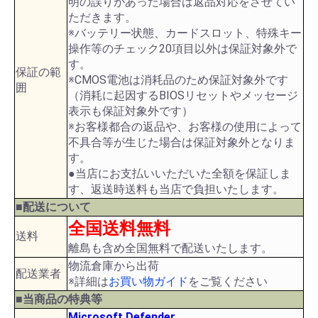
明の誤りがあった場合は返品対応をさせてい
ただきます。
※バッテリー状態、カードスロット、特殊キー
操作等のチェック20項目以外は保証対象外で
す。
保証の範
※CMOS電池は消耗品のため保証対象外です
囲
（消耗に起因するBIOSリセットやメッセージ
表示も保証対象外です）
※お客様都合の返品や、お客様の使用によって
不具合等が生じた場合は保証対象外となりま
す。
●当店にお支払いいただいた全額を保証しま
す、返送時送料も当店で負担いたします。
■配送について
全国送料無料
送料
離島も含め全国無料で配送いたします。
物流倉庫から出荷
配送業者
※詳細は
お買い物ガイド
をご覧ください
■当商品の特典等
Microsoft Defender