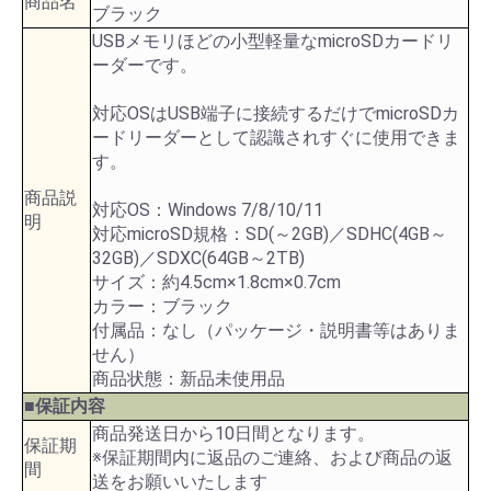
商品名
ブラック
USBメモリほどの小型軽量なmicroSDカードリ
ーダーです。
対応OSはUSB端子に接続するだけでmicroSDカ
ードリーダーとして認識されすぐに使用できま
す。
商品説
対応OS：Windows 7/8/10/11
明
対応microSD規格：SD(～2GB)／SDHC(4GB～
32GB)／SDXC(64GB～2TB)
サイズ：約4.5cm×1.8cm×0.7cm
カラー：ブラック
付属品：なし（パッケージ・説明書等はありま
せん）
商品状態：新品未使用品
■保証内容
商品発送日から10日間となります。
保証期
※保証期間内に返品のご連絡、および商品の返
間
送をお願いいたします