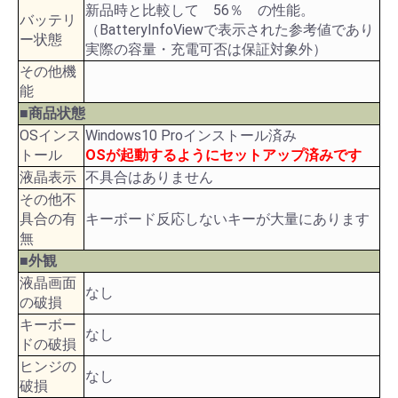
新品時と比較して 56％ の性能。
バッテリ
（BatteryInfoViewで表示された参考値であり
ー状態
実際の容量・充電可否は保証対象外）
その他機
能
■商品状態
OSインス
Windows10 Proインストール済み
トール
OSが起動するようにセットアップ済みです
液晶表示
不具合はありません
その他不
具合の有
キーボード反応しないキーが大量にあります
無
■外観
液晶画面
なし
の破損
キーボー
なし
ドの破損
ヒンジの
なし
破損