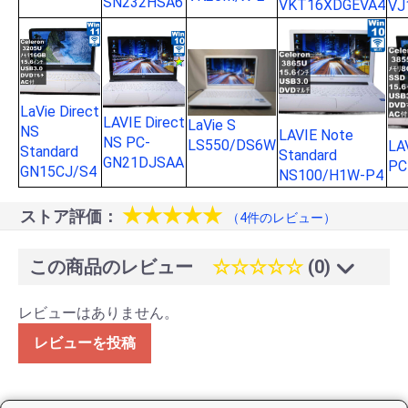
SN232HSA6
VKT16XDGEVA4
VJ
LaVie Direct
LAVIE Direct
LaVie S
NS
LAVIE Note
NS PC-
LS550/DS6W
LA
Standard
Standard
GN21DJSAA
PC
GN15CJ/S4
NS100/H1W-P4
★★★★★
ストア評価：
（4件のレビュー）
この商品のレビュー
☆☆☆☆☆
(0)
レビューはありません。
レビューを投稿