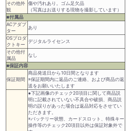
その他外
傷や汚れあり。ゴム足欠品
観
（写真はお送りする現物を撮影しています）
■付属品
ACアダプ
あり
ター
OSプロダ
デジタルライセンス
クトキー
その他付
なし
属品
■保証内容
商品発送日から10日間となります
保証期間
※保証期間内に返品のご連絡、および商品の返
送をお願いいたします
●下記画像のチェック20項目に関して商品説
明に記載されていない不具合や破損、商品説
明の誤りがあった場合は返品対応をさせてい
ただきます。
※バッテリー状態、カードスロット、特殊キー
操作等のチェック20項目以外は保証対象外で