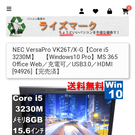
0
NEC VersaPro VK26T/X-G【Core i5
3230M】 【Windows10 Pro】MS 365
Office Web／充電可／USB3.0／HDMI
[94926]【完売済】