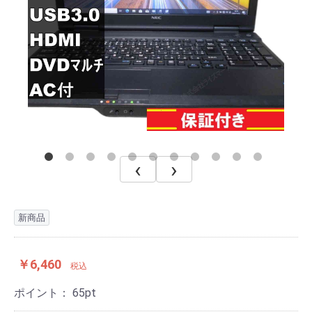
‹
›
新商品
￥6,460
税込
ポイント：
65
pt