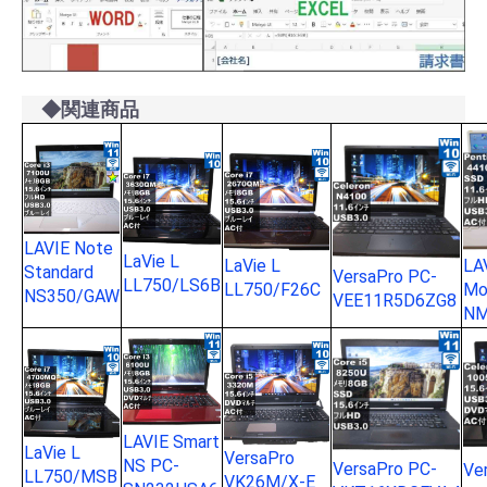
◆関連商品
LAVIE Note
LaVie L
LaVie L
LA
Standard
VersaPro PC-
LL750/LS6B
LL750/F26C
Mo
NS350/GAW
VEE11R5D6ZG8
NM
LAVIE Smart
LaVie L
VersaPro
NS PC-
VersaPro PC-
Ve
LL750/MSB
VK26M/X-E