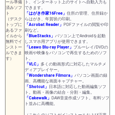
ール準備
ト、インターネット上のサイトへ自動入力も
済みソフ
できます。
ト
「はがき作家16Free」
住所の管理、住所録か
（デスク
らはがき、年賀状の印刷。
トップに
「Acrobat Reader」
PDFファイルの閲覧や印
あるファ
刷など。
イルから
「BlueStacks」
パソコン上でAndroidを起動
無料でイ
しスマホ用アプリが使用できます。
ンストー
「Leawo Blu-ray Player」
ブルーレイ/DVDの
ルできま
映画や映像をパソコンで再生するためのソフ
す）
ト。
「VLC」
多くの動画形式に対応したマルチメ
ディアプレイヤー。
「Wondershare Filmora」
パソコン画面の録
画、高機能な画面キャプチャー。
「Shotcut」
日本語に対応した動画編集ソフ
ト。動画・画像の結合・分割・編集。
「Cakewalk」
DAW音楽作成ソフト。有料ソフ
ト並みに高機能。
（これらのソフトがインストールおよび正常