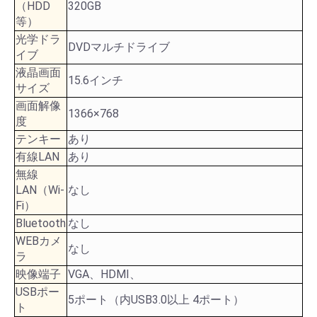
（HDD
320GB
等）
光学ドラ
DVDマルチドライブ
イブ
液晶画面
15.6インチ
サイズ
画面解像
1366×768
度
テンキー
あり
有線LAN
あり
無線
LAN（Wi-
なし
Fi）
Bluetooth
なし
WEBカメ
なし
ラ
映像端子
VGA、HDMI、
USBポー
5ポート（内USB3.0以上 4ポート）
ト