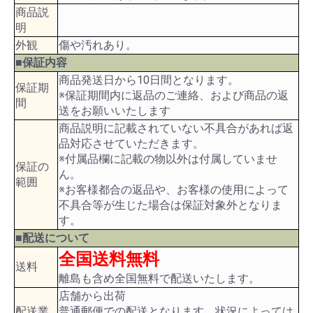
商品説
明
外観
傷や汚れあり。
■保証内容
商品発送日から10日間となります。
保証期
※保証期間内に返品のご連絡、および商品の返
間
送をお願いいたします
商品説明に記載されていない不具合があれば返
品対応させていただきます。
※付属品欄に記載の物以外は付属していませ
保証の
ん。
範囲
※お客様都合の返品や、お客様の使用によって
不具合等が生じた場合は保証対象外となりま
す。
■配送について
全国送料無料
送料
離島も含め全国無料で配送いたします。
店舗から出荷
配送業
普通郵便での配送となります。状況によっては