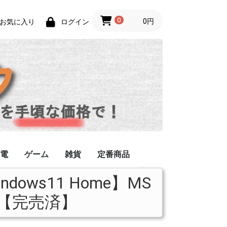
0
0円
お気に入り
ログイン
電
ゲーム
雑貨
定番商品
indows11 Home】MS
ーブル/コネクタ
49]【完売済】