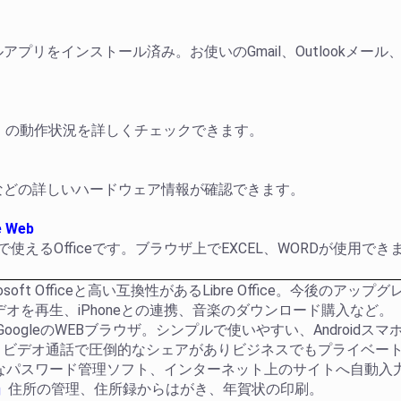
ルアプリをインストール済み。お使いのGmail、Outlookメール、
）の動作状況を詳しくチェックできます。
などの詳しいハードウェア情報が確認できます。
e Web
の無料で使えるOfficeです。ブラウザ上でEXCEL、WORDが使
rosoft Officeと高い互換性があるLibre Office。今後の
デオを再生、iPhoneとの連携、音楽のダウンロード購入など。
GoogleのWEBブラウザ。シンプルで使いやすい、Android
議、ビデオ通話で圧倒的なシェアがありビジネスでもプライベー
なパスワード管理ソフト、インターネット上のサイトへ自動入
」
住所の管理、住所録からはがき、年賀状の印刷。