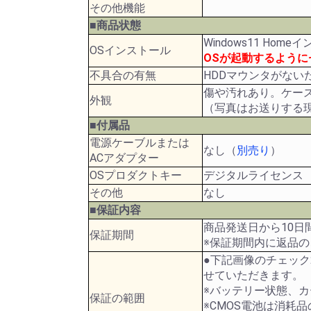
その他機能
■商品状態
Windows11 Hom
OSインストール
OSが起動するよう
不具合の有無
HDDマウンタがな
傷や汚れあり。ケー
外観
（写真はお送りする
■付属品
電源ケーブルまたは
なし（
別売り
）
ACアダプター
OSプロダクトキー
デジタルライセンス
その他
なし
■保証内容
商品発送日から10日
保証期間
※保証期間内に返品
●下記画像のチェッ
せていただきます。
※バッテリー状態、
保証の範囲
※CMOS電池は消耗