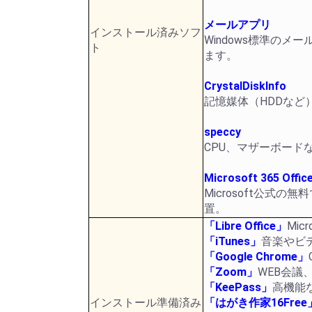
メールアプリ
インストール済みソフ
Windows標準のメー
ト
ます。
CrystalDiskInfo
記憶媒体（HDDなど
speccy
CPU、マザーボード
Microsoft 365 Offic
Microsoft公式
置。
「Libre Office」
Mic
「iTunes」
音楽やビ
「Google Chrome」
「Zoom」
WEB会
「KeePass」
高機能
インストール準備済み
「はがき作家16Free