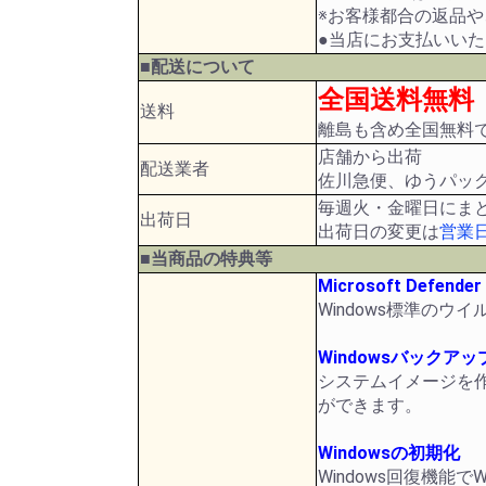
※お客様都合の返品
●当店にお支払いい
■配送について
全国送料無料
送料
離島も含め全国無料
店舗から出荷
配送業者
佐川急便、ゆうパッ
毎週火・金曜日にま
出荷日
出荷日の変更は
営業
■当商品の特典等
Microsoft Defender
Windows標準の
Windowsバックアッ
システムイメージを作
ができます。
Windowsの初期化
Windows回復機能