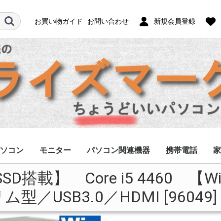
お買い物ガイド
お問い合わせ
新規会員登録
ソコン
モニター
パソコン関連機器
携帯電話
家
0【SSD搭載】 Core i5 4460 【W
フルHD
ノングレア
グレア
ACアダプター
キーボード/マウス
HDD/SSD
修理用部品
その他
スマホ
ガラケー
タブレット
モバイルWi-Fi
アクセサリー
ケ
／スリム型／USB3.0／HDMI [960