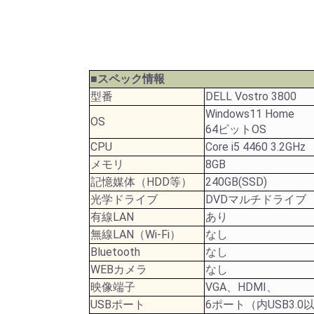
■スペック情報
型番
DELL Vostro 3800
Windows11 Home
OS
64ビットOS
CPU
Core i5 4460 3.2GHz
メモリ
8GB
記憶媒体（HDD等）
240GB(SSD)
光学ドライブ
DVDマルチドライブ
有線LAN
あり
無線LAN（Wi-Fi）
なし
Bluetooth
なし
WEBカメラ
なし
映像端子
VGA、HDMI、
USBポート
6ポート（内USB3.0