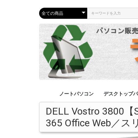
ノートパソコン
デスクトップパ
DELL Vostro 380
リカバリ済み
ジャンクPC
Apple
リカバリ済み
ジャンクPC
液晶一体型
Apple
365 Office Web