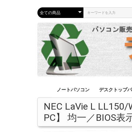
ノートパソコン
デスクトップパ
NEC LaVie L LL15
リカバリ済み
ジャンクPC
Apple
リカバリ済み
ジャンクPC
液晶一体型
Apple
PC】 均一／BIOS表示