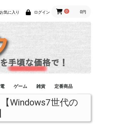
0
0円
お気に入り
ログイン
電
ゲーム
雑貨
定番商品
z】 【Windows7世代の
ーブル/コネクタ
]