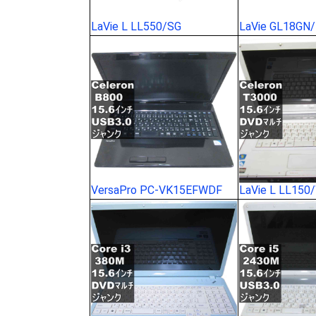
LaVie L LL550/SG
LaVie GL18GN
VersaPro PC-VK15EFWDF
LaVie L LL150