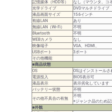
記憶媒体（HDD等）
なし（マウンタ、コ
光学ドライブ
DVDマルチドライブ
液晶画面サイズ
15.6インチ
有線LAN
あり
無線LAN（Wi-Fi）
不明
Bluetooth
不明
WEBカメラ
なし
映像端子
VGA、HDMI、
USBポート
3ポート
その他機能
■商品状態
OS
OSはインストールさ
電源投入
BIOS表示可
液晶表示
表示劣化しています
バッテリー状態
不明
不明
その他不具合の有無
※ジャンク品のため
■外観