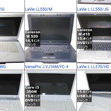
/1G
LaVie LL550/M
LaVie L LL550/JG
/WG
VersaPro J VJ16M/FC-4
LaVie L LL370/HD