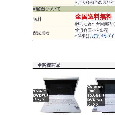
※お客様都合の返品
■配送について
全国送料無料
送料
離島も含め全国無料
物流倉庫から出荷
配送業者
※詳細は
お買い物ガイ
◆関連商品