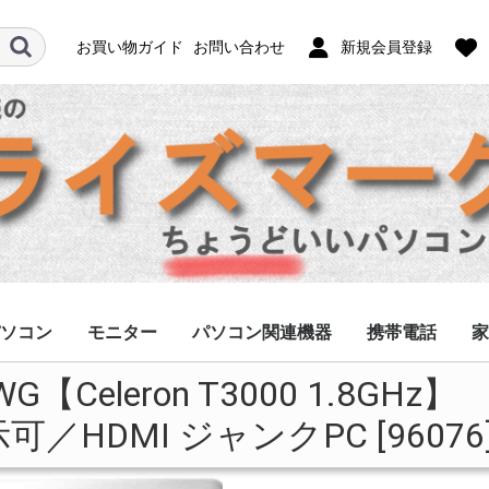
お買い物ガイド
お問い合わせ
新規会員登録
ソコン
モニター
パソコン関連機器
携帯電話
家
0/WG【Celeron T3000 1.8GH
フルHD
ノングレア
グレア
ACアダプター
キーボード/マウス
HDD/SSD
修理用部品
その他
スマホ
ガラケー
タブレット
モバイルWi-Fi
アクセサリー
ケ
可／HDMI ジャンクPC [96076