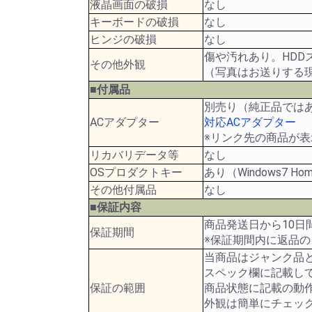
液晶画面の破損
なし
キーボードの破損
なし
ヒンジの破損
なし
傷や汚れあり。HDD
その他外観
（写真はお送りする
■付属品
別売り（純正品では
ACアダプター
対応ACアダプター
※リンク先の商品が
リカバリデータ等
なし
OSプロダクトキー
あり（Windows7 Hom
その他付属品
なし
■保証内容
商品発送日から10日
保証期間
※保証期間内に返品
当商品はジャンク品
スペック欄に記載し
保証の範囲
商品状態に記載の動
外観は簡単にチェッ