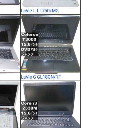
LaVie L LL750/MG
LaVie G GL18GN/1F