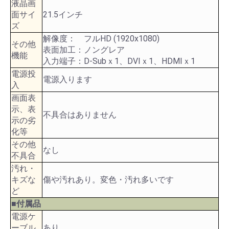
液晶画
面サイ
21.5インチ
ズ
解像度： フルHD (1920x1080)
その他
表面加工：ノングレア
機能
入力端子：D-Subｘ1、DVIｘ1、HDMIｘ1
電源投
電源入ります
入
画面表
示、表
不具合はありません
示の劣
化等
その他
なし
不具合
汚れ・
キズな
傷や汚れあり。変色・汚れ多いです
ど
■付属品
電源ケ
ーブル
あり