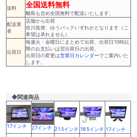
全国送料無料
送料
離島も含め全国無料で配送いたします。
店舗から出荷
配送業
佐川急便、ゆうパックいずれかとなります（ご
者
希望は承れません）
毎週火・金曜日にまとめて出荷、出荷日10時以
降のお支払いは翌出荷日の出荷。
出荷日
出荷日の変更は
営業日カレンダー
でご案内いた
します。
◆関連商品
17インチ
27インチ
21.5インチ
18.5インチ
17インチ