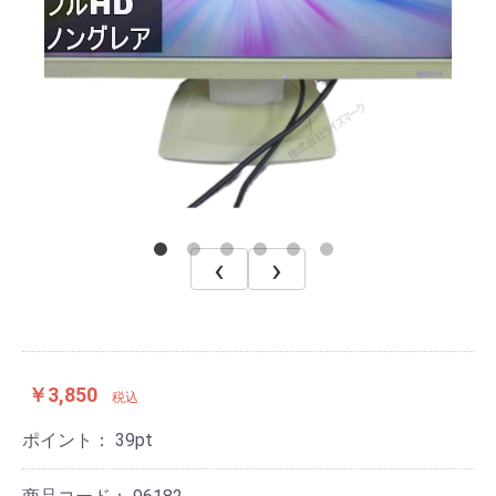
‹
›
￥3,850
税込
ポイント：
39
pt