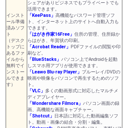
シェアがありビジネスでもプライベートでも
活用できます。
インスト
「KeePass」
高機能なパスワード管理ソフ
ール準備
ト、インターネット上のサイトへ自動入力も
済みソフ
できます。
ト
「はがき作家16Free」
住所の管理、住所録か
（デスク
らはがき、年賀状の印刷。
トップに
「Acrobat Reader」
PDFファイルの閲覧や印
あるファ
刷など。
イルから
「BlueStacks」
パソコン上でAndroidを起動
無料でイ
しスマホ用アプリが使用できます。
ンストー
「Leawo Blu-ray Player」
ブルーレイ/DVDの
ルできま
映画や映像をパソコンで再生するためのソフ
す）
ト。
「VLC」
多くの動画形式に対応したマルチメ
ディアプレイヤー。
「Wondershare Filmora」
パソコン画面の録
画、高機能な画面キャプチャー。
「Shotcut」
日本語に対応した動画編集ソフ
ト。動画・画像の結合・分割・編集。