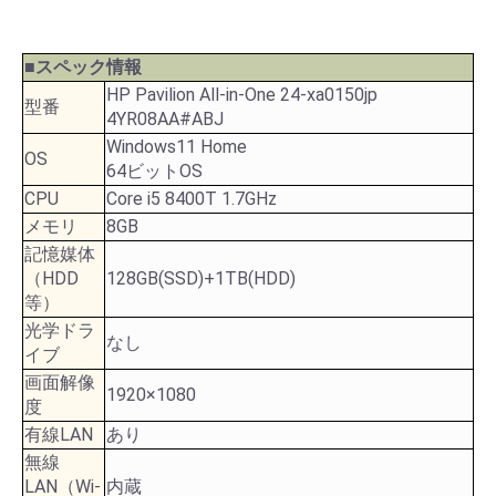
■スペック情報
HP Pavilion All-in-One 24-xa0150jp
型番
4YR08AA#ABJ
Windows11 Home
OS
64ビットOS
CPU
Core i5 8400T 1.7GHz
メモリ
8GB
記憶媒体
（HDD
128GB(SSD)+1TB(HDD)
等）
光学ドラ
なし
イブ
画面解像
1920×1080
度
有線LAN
あり
無線
LAN（Wi-
内蔵