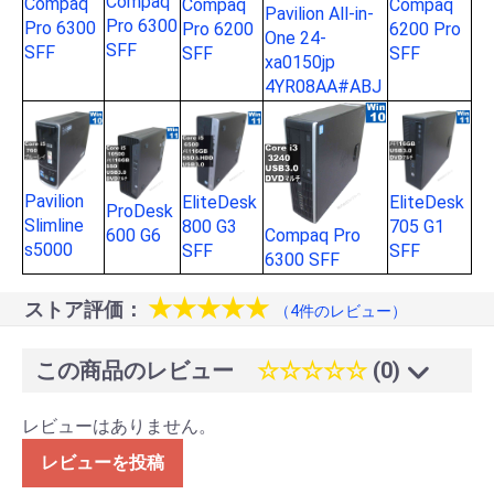
Compaq
Compaq
Compaq
Compaq
Pavilion All-in-
Pro 6300
Pro 6300
Pro 6200
6200 Pro
One 24-
SFF
SFF
SFF
SFF
xa0150jp
4YR08AA#ABJ
Pavilion
EliteDesk
EliteDesk
ProDesk
Slimline
800 G3
705 G1
600 G6
Compaq Pro
s5000
SFF
SFF
6300 SFF
★★★★★
ストア評価：
（4件のレビュー）
この商品のレビュー
☆☆☆☆☆
(0)
レビューはありません。
レビューを投稿