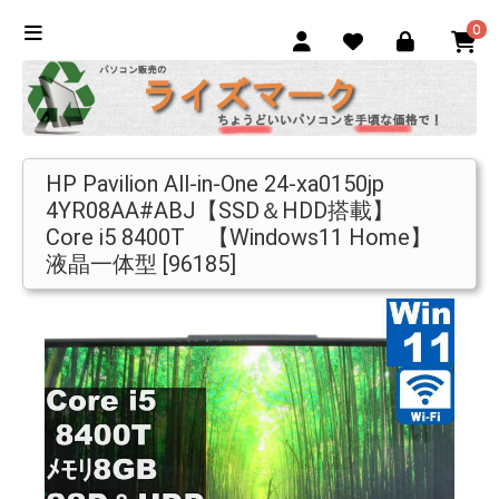
0
HP Pavilion All-in-One 24-xa0150jp
4YR08AA#ABJ【SSD＆HDD搭載】
Core i5 8400T 【Windows11 Home】
液晶一体型 [96185]