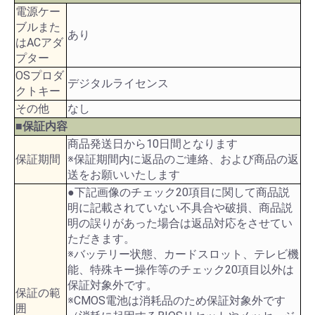
電源ケー
ブルまた
あり
はACアダ
プター
OSプロダ
デジタルライセンス
クトキー
その他
なし
■保証内容
商品発送日から10日間となります
保証期間
※保証期間内に返品のご連絡、および商品の返
送をお願いいたします
●下記画像のチェック20項目に関して商品説
明に記載されていない不具合や破損、商品説
明の誤りがあった場合は返品対応をさせてい
ただきます。
※バッテリー状態、カードスロット、テレビ機
能、特殊キー操作等のチェック20項目以外は
保証対象外です。
保証の範
※CMOS電池は消耗品のため保証対象外です
囲