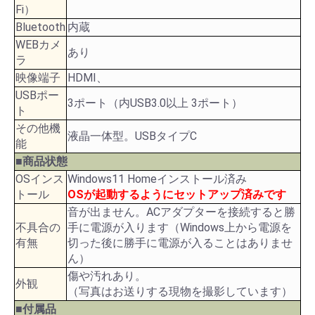
Fi）
Bluetooth
内蔵
WEBカメ
あり
ラ
映像端子
HDMI、
USBポー
3ポート（内USB3.0以上 3ポート）
ト
その他機
液晶一体型。USBタイプC
能
■商品状態
OSインス
Windows11 Homeインストール済み
トール
OSが起動するようにセットアップ済みです
音が出ません。ACアダプターを接続すると勝
不具合の
手に電源が入ります（Windows上から電源を
有無
切った後に勝手に電源が入ることはありませ
ん）
傷や汚れあり。
外観
（写真はお送りする現物を撮影しています）
■付属品