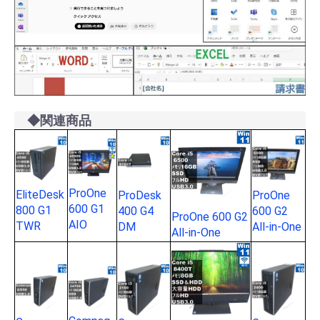
◆関連商品
ProOne
EliteDesk
ProDesk
ProOne
600 G1
800 G1
400 G4
600 G2
ProOne 600 G2
AIO
TWR
DM
All-in-One
All-in-One