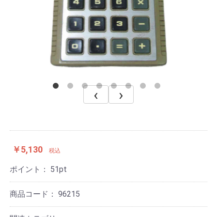
‹
›
￥5,130
税込
ポイント：
51
pt
商品コード：
96215