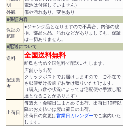
明
電池は付属していません）
外観
傷や汚れあり。変色あり
■保証内容
●ジャンク品となりますので不具合、内部の破
保証の
損、部品欠品、汚れなどがありましても、保証
範囲
は一切ありません。
■配送について
全国送料無料
送料
離島も含め全国無料で配送いたします。
店舗から出荷
クリックポストでお届けしますので、ご不在で
配送業
も郵便受け投函でお受け取りいただけます。
者
（購入点数や状況によっては宅配便や手渡し配
達となることがあります）
毎週火・金曜日にまとめて出荷、出荷日10時以
降のお支払いは翌出荷日の出荷。
出荷日
出荷日の変更は
営業日カレンダー
でご案内いた
します。