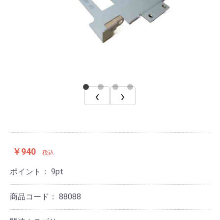
‹
›
￥940
税込
ポイント：
9
pt
商品コード：
88088