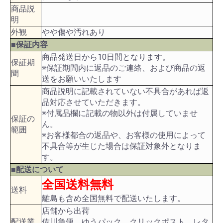
商品説
明
外観
やや傷や汚れあり
■保証内容
商品発送日から10日間となります。
保証期
※保証期間内に返品のご連絡、および商品の返
間
送をお願いいたします
商品説明に記載されていない不具合があれば返
品対応させていただきます。
※付属品欄に記載の物以外は付属していませ
保証の
ん。
範囲
※お客様都合の返品や、お客様の使用によって
不具合等が生じた場合は保証対象外となりま
す。
■配送について
全国送料無料
送料
離島も含め全国無料で配送いたします。
店舗から出荷
配送業
佐川急便、ゆうパック、クリックポスト、レタ