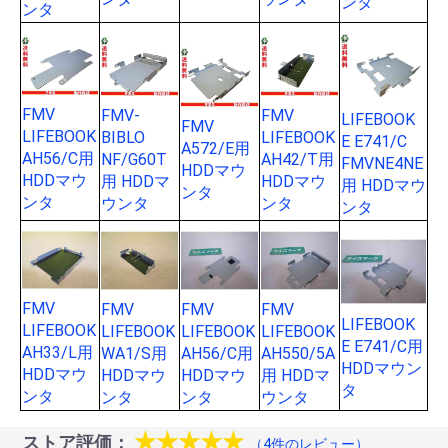
ンタ
ンタ
FMV
FMV-
FMV
LIFEBOOK
FMV
LIFEBOOK
BIBLO
LIFEBOOK
E E741/C
A572/E用
AH56/C用
NF/G60T
AH42/T用
FMVNE4NE
HDDマウ
HDDマウ
用 HDDマ
HDDマウ
用 HDDマウ
ンタ
ンタ
ウンタ
ンタ
ンタ
FMV
FMV
FMV
FMV
LIFEBOOK
LIFEBOOK
LIFEBOOK
LIFEBOOK
LIFEBOOK
E E741/C用
AH33/L用
WA1/S用
AH56/C用
AH550/5A
HDDマウン
HDDマウ
HDDマウ
HDDマウ
用 HDDマ
タ
ンタ
ンタ
ンタ
ウンタ
★★★★★
ストア評価：
（4件のレビュー）