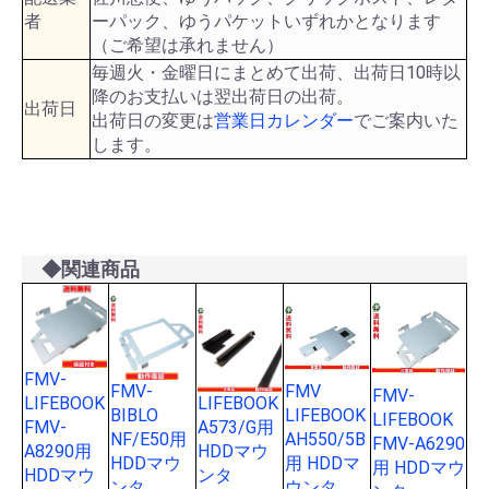
者
ーパック、ゆうパケットいずれかとなります
（ご希望は承れません）
毎週火・金曜日にまとめて出荷、出荷日10時以
降のお支払いは翌出荷日の出荷。
出荷日
出荷日の変更は
営業日カレンダー
でご案内いた
します。
◆関連商品
FMV-
FMV-
FMV
FMV-
LIFEBOOK
LIFEBOOK
BIBLO
LIFEBOOK
LIFEBOOK
FMV-
A573/G用
NF/E50用
AH550/5B
FMV-A6290
A8290用
HDDマウ
HDDマウ
用 HDDマ
用 HDDマウ
HDDマウ
ンタ
ンタ
ウンタ