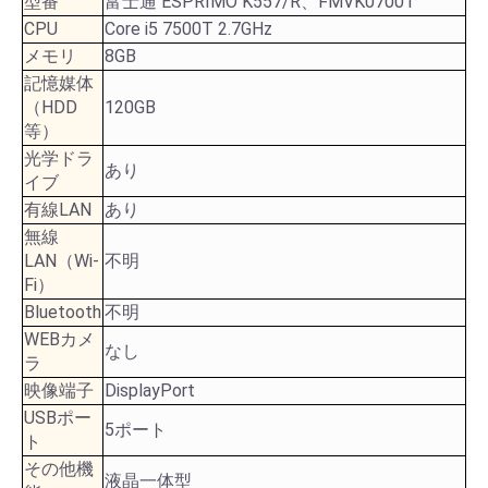
型番
富士通 ESPRIMO K557/R、FMVK07001
CPU
Core i5 7500T 2.7GHz
メモリ
8GB
記憶媒体
（HDD
120GB
等）
光学ドラ
あり
イブ
有線LAN
あり
無線
LAN（Wi-
不明
Fi）
Bluetooth
不明
WEBカメ
なし
ラ
映像端子
DisplayPort
USBポー
5ポート
ト
その他機
液晶一体型