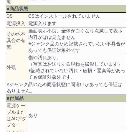
能
■商品状態
OS
OSはインストールされていません
電源投入
電源入ります
画面表示不良、全体が白くなり点滅して表示
その他不
内容がほぼ見えません
具合の有
※ジャンク品のため記載されていない不具合が
無
あっても保証対象外です
傷や汚れあり。
（写真はお送りする現物を撮影しています）
外観
※記載されていない汚れ・破損・悪臭等があっ
ても保証対象外です。
※ジャンク品のため商品状態に間違いがあっても保証は
ありません。
■付属品
電源ケー
ブルまた
あり
はACアダ
プター