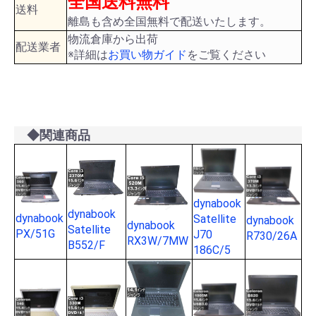
全国送料無料
送料
離島も含め全国無料で配送いたします。
物流倉庫から出荷
配送業者
※詳細は
お買い物ガイド
をご覧ください
◆関連商品
dynabook
dynabook
dynabook
Satellite
dynabook
dynabook
Satellite
PX/51G
J70
R730/26A
RX3W/7MW
B552/F
186C/5