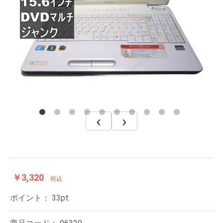
‹
›
￥3,320
税込
ポイント：
33
pt