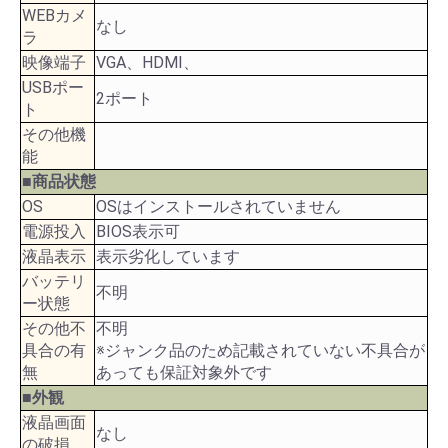
WEBカメ
なし
ラ
映像端子
VGA、HDMI、
USBポー
2ポート
ト
その他機
能
■商品状態
OS
OSはインストールされていません
電源投入
BIOS表示可
液晶表示
表示劣化しています
バッテリ
不明
ー状態
その他不
不明
具合の有
※ジャンク品のため記載されていない不具合が
無
あっても保証対象外です
■外観
液晶画面
なし
の破損