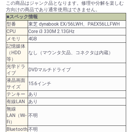
この商品はジャンク品となります。修理や分解を楽しむ
方向けの商品であり通常使用はできません。
■スペック情報
型番
東芝 dynabook EX/56LWH、PAEX56LLFWH
CPU
Core i3 330M 2.13GHz
メモリ
4GB
記憶媒体
（HDD
なし（マウンタ欠品、コネクタは内蔵）
等）
光学ドラ
DVDマルチドライブ
イブ
液晶画面
15.6インチ
サイズ
テンキー
あり
有線LAN
あり
無線
LAN（Wi-
不明
Fi）
Bluetooth
不明