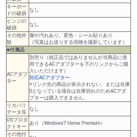
キーボー
なし
ドの破損
ヒンジの
なし
破損
その他外
傷や汚れあり。変色・シール貼りあり
観
（写真はお送りする現物を撮影しています）
■付属品
別売り（純正品ではありませんが当商品に使
用できるACアダプターを下のリンクからご購
入いただけます）
ACアダプ
対応ACアダプター
ター
※リンク先の商品が表示されない、または在庫
0となっている場合は在庫切れのためACアダ
プターは購入できません。
リカバリ
なし
データ等
OSプロダ
あり（Windows7 Home Premium）
クトキー
その他付