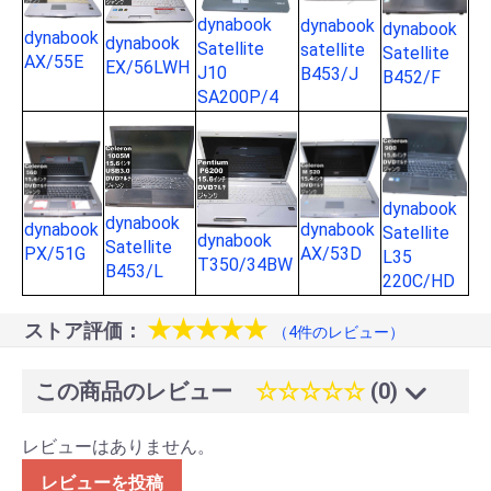
dynabook
dynabook
dynabook
dynabook
dynabook
Satellite
satellite
Satellite
AX/55E
EX/56LWH
J10
B453/J
B452/F
SA200P/4
dynabook
dynabook
dynabook
dynabook
Satellite
dynabook
Satellite
PX/51G
AX/53D
L35
T350/34BW
B453/L
220C/HD
★★★★★
ストア評価：
（4件のレビュー）
この商品のレビュー
☆☆☆☆☆
(0)
レビューはありません。
レビューを投稿