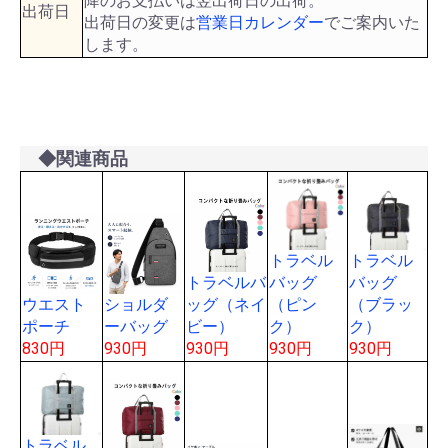
降のお支払いは翌出荷日の出荷。
出荷日
出荷日の変更は
営業日カレンダー
でご案内いた
します。
◆関連商品
トラベル
トラベル
トラベルバ
バッグ
バッグ
ウエスト
ショルダ
ッグ（ネイ
（ピン
（ブラッ
ポーチ
ーバッグ
ビー）
ク）
ク）
830円
930円
930円
930円
930円
トラベル