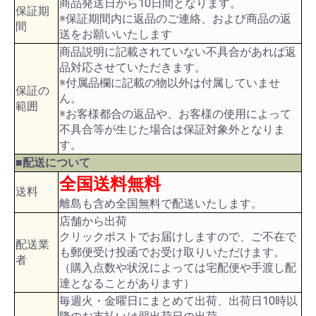
商品発送日から10日間となります。
保証期
※保証期間内に返品のご連絡、および商品の返
間
送をお願いいたします
商品説明に記載されていない不具合があれば返
品対応させていただきます。
※付属品欄に記載の物以外は付属していませ
保証の
ん。
範囲
※お客様都合の返品や、お客様の使用によって
不具合等が生じた場合は保証対象外となりま
す。
■配送について
全国送料無料
送料
離島も含め全国無料で配送いたします。
店舗から出荷
クリックポストでお届けしますので、ご不在で
配送業
も郵便受け投函でお受け取りいただけます。
者
（購入点数や状況によっては宅配便や手渡し配
達となることがあります）
毎週火・金曜日にまとめて出荷、出荷日10時以