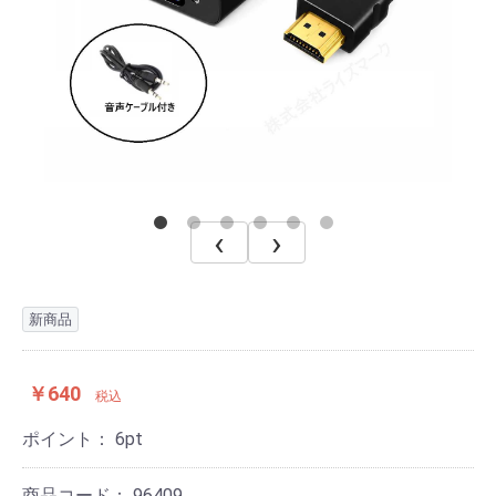
‹
›
新商品
￥640
税込
ポイント：
6
pt
商品コード：
96409