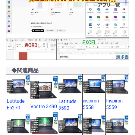
◆関連商品
inspiron
Inspiron
Latitude
Latitude
Vostro 3490
5558
5559
E5270
3590