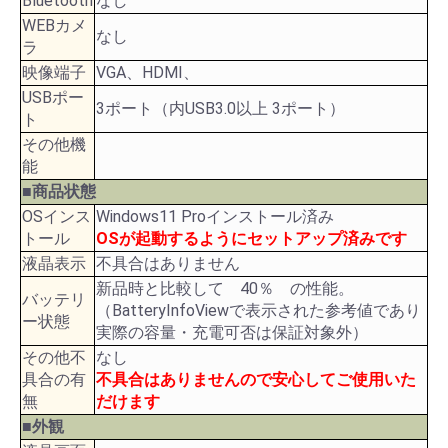
Bluetooth
なし
WEBカメ
なし
ラ
映像端子
VGA、HDMI、
USBポー
3ポート（内USB3.0以上 3ポート）
ト
その他機
能
■商品状態
OSインス
Windows11 Proインストール済み
トール
OSが起動するようにセットアップ済みです
液晶表示
不具合はありません
新品時と比較して 40％ の性能。
バッテリ
（BatteryInfoViewで表示された参考値であり
ー状態
実際の容量・充電可否は保証対象外）
その他不
なし
具合の有
不具合はありませんので安心してご使用いた
無
だけます
■外観