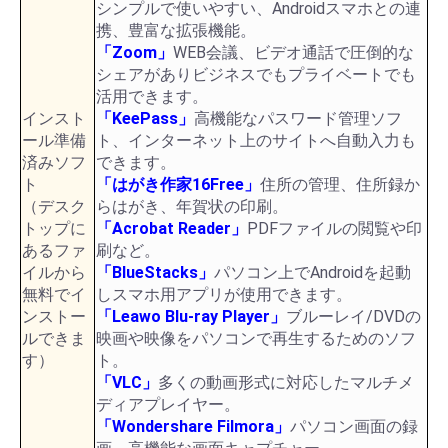
シンプルで使いやすい、Androidスマホとの連
携、豊富な拡張機能。
「Zoom」
WEB会議、ビデオ通話で圧倒的な
シェアがありビジネスでもプライベートでも
活用できます。
インスト
「KeePass」
高機能なパスワード管理ソフ
ール準備
ト、インターネット上のサイトへ自動入力も
済みソフ
できます。
ト
「はがき作家16Free」
住所の管理、住所録か
（デスク
らはがき、年賀状の印刷。
トップに
「Acrobat Reader」
PDFファイルの閲覧や印
あるファ
刷など。
イルから
「BlueStacks」
パソコン上でAndroidを起動
無料でイ
しスマホ用アプリが使用できます。
ンストー
「Leawo Blu-ray Player」
ブルーレイ/DVDの
ルできま
映画や映像をパソコンで再生するためのソフ
す）
ト。
「VLC」
多くの動画形式に対応したマルチメ
ディアプレイヤー。
「Wondershare Filmora」
パソコン画面の録