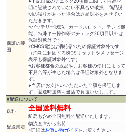
●下記画像のチェック20項目に関して商品説
明に記載されていない不具合や破損、商品説
明の誤りがあった場合は返品対応をさせてい
ただきます。
※バッテリー状態、カードスロット、テレビ機
能、特殊キー操作等のチェック20項目以外は
保証対象外です。
保証の範
※CMOS電池は消耗品のため保証対象外です
囲
（消耗に起因するBIOSリセットやメッセージ
表示も保証対象外です）
※お客様都合の返品や、お客様の使用によって
不具合等が生じた場合は保証対象外となりま
す。
●当店にお支払いいただいた全額を保証しま
す、返送時送料も当店で負担いたします。
■配送について
全国送料無料
送料
離島も含め全国無料で配送いたします。
物流倉庫から出荷
配送業者
※詳細は
お買い物ガイド
をご覧ください