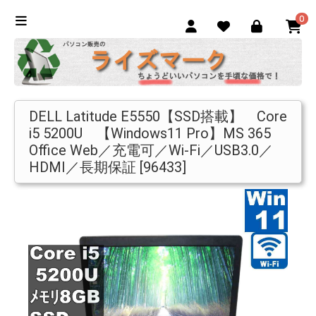
0
DELL Latitude E5550【SSD搭載】 Core
i5 5200U 【Windows11 Pro】MS 365
Office Web／充電可／Wi-Fi／USB3.0／
HDMI／長期保証 [96433]