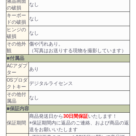
液晶画面
なし
の破損
キーボー
なし
ドの破損
ヒンジの
なし
破損
その他外
傷や汚れあり。
観
（写真はお送りする現物を撮影しています）
■付属品
ACアダプ
あり
ター
OSプロダ
デジタルライセンス
クトキー
その他付
なし
属品
■保証内容
商品発送日から
30日間保証
いたします！
保証期間
※保証期間内に返品のご連絡、および商品の返
送をお願いいたします