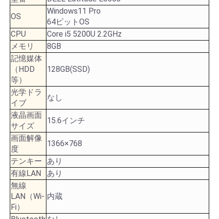
Windows11 Pro
OS
64ビットOS
CPU
Core i5 5200U 2.2GHz
メモリ
8GB
記憶媒体
（HDD
128GB(SSD)
等）
光学ドラ
なし
イブ
液晶画面
15.6インチ
サイズ
画面解像
1366×768
度
テンキー
あり
有線LAN
あり
無線
LAN（Wi-
内蔵
Fi）