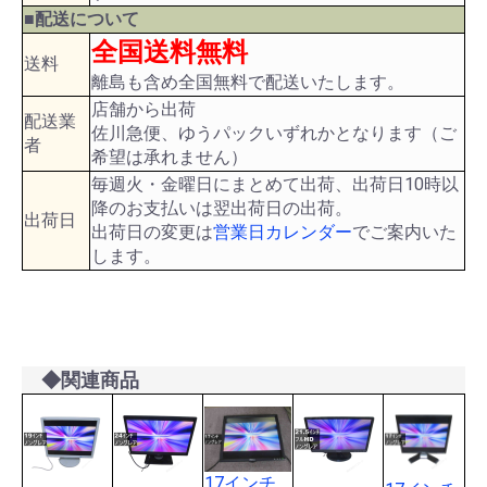
■配送について
全国送料無料
送料
離島も含め全国無料で配送いたします。
店舗から出荷
配送業
佐川急便、ゆうパックいずれかとなります（ご
者
希望は承れません）
毎週火・金曜日にまとめて出荷、出荷日10時以
降のお支払いは翌出荷日の出荷。
出荷日
出荷日の変更は
営業日カレンダー
でご案内いた
します。
◆関連商品
17インチ