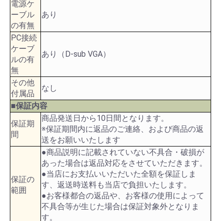
電源ケ
ーブル
あり
の有無
PC接続
ケーブ
あり（D-sub VGA）
ルの有
無
その他
なし
付属品
■保証内容
商品発送日から10日間となります。
保証期
※保証期間内に返品のご連絡、および商品の返
間
送をお願いいたします
●商品説明に記載されていない不具合・破損が
あった場合は返品対応をさせていただきます。
●当店にお支払いいただいた全額を保証しま
保証の
す、返送時送料も当店で負担いたします。
範囲
●お客様都合の返品や、お客様の使用によって
不具合等が生じた場合は保証対象外となりま
す。