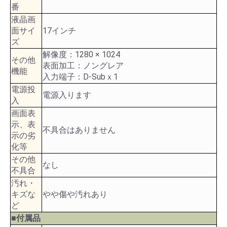
番
液晶画
面サイ
17インチ
ズ
解像度：1280 × 1024
その他
表面加工：ノングレア
機能
入力端子：D-Subｘ1
電源投
電源入ります
入
画面表
示、表
不具合はありません
示の劣
化等
その他
なし
不具合
汚れ・
キズな
やや傷や汚れあり
ど
■付属品