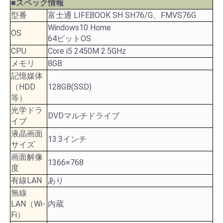
■スペック情報
型番
富士通 LIFEBOOK SH SH76/G、FMVS76G
Windows10 Home
OS
64ビットOS
CPU
Core i5 2450M 2.5GHz
メモリ
8GB
記憶媒体
（HDD
128GB(SSD)
等）
光学ドラ
DVDマルチドライブ
イブ
液晶画面
13.3インチ
サイズ
画面解像
1366×768
度
有線LAN
あり
無線
LAN（Wi-
内蔵
Fi）