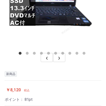
‹
›
新商品
￥8,120
税込
ポイント：
81
pt