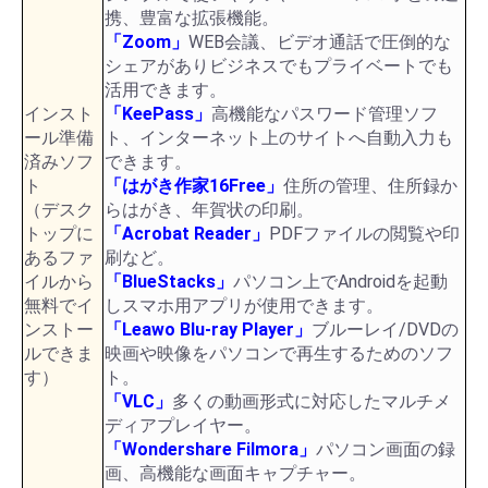
携、豊富な拡張機能。
「Zoom」
WEB会議、ビデオ通話で圧倒的な
シェアがありビジネスでもプライベートでも
活用できます。
インスト
「KeePass」
高機能なパスワード管理ソフ
ール準備
ト、インターネット上のサイトへ自動入力も
済みソフ
できます。
ト
「はがき作家16Free」
住所の管理、住所録か
（デスク
らはがき、年賀状の印刷。
トップに
「Acrobat Reader」
PDFファイルの閲覧や印
あるファ
刷など。
イルから
「BlueStacks」
パソコン上でAndroidを起動
無料でイ
しスマホ用アプリが使用できます。
ンストー
「Leawo Blu-ray Player」
ブルーレイ/DVDの
ルできま
映画や映像をパソコンで再生するためのソフ
す）
ト。
「VLC」
多くの動画形式に対応したマルチメ
ディアプレイヤー。
「Wondershare Filmora」
パソコン画面の録
画、高機能な画面キャプチャー。