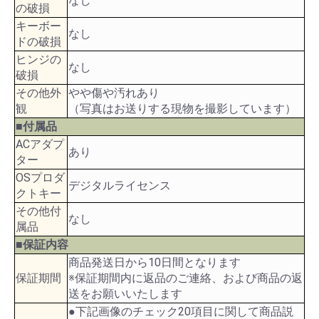
なし
の破損
キーボー
なし
ドの破損
ヒンジの
なし
破損
その他外
やや傷や汚れあり
観
（写真はお送りする現物を撮影しています）
■付属品
ACアダプ
あり
ター
OSプロダ
デジタルライセンス
クトキー
その他付
なし
属品
■保証内容
商品発送日から10日間となります
保証期間
※保証期間内に返品のご連絡、および商品の返
送をお願いいたします
●下記画像のチェック20項目に関して商品説