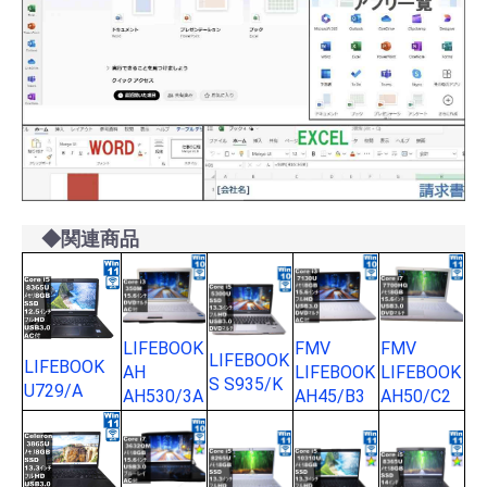
◆関連商品
LIFEBOOK
FMV
FMV
LIFEBOOK
LIFEBOOK
AH
LIFEBOOK
LIFEBOOK
S S935/K
U729/A
AH530/3A
AH45/B3
AH50/C2