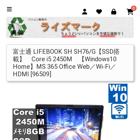
0
富士通 LIFEBOOK SH SH76/G【SSD搭
載】 Core i5 2450M 【Windows10
Home】MS 365 Office Web／Wi-Fi／
HDMI [96509]