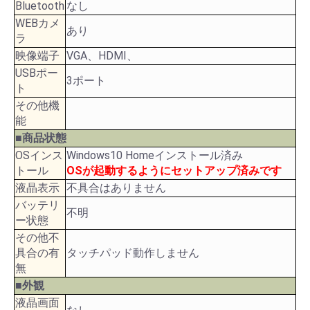
Bluetooth
なし
WEBカメ
あり
ラ
映像端子
VGA、HDMI、
USBポー
3ポート
ト
その他機
能
■商品状態
OSインス
Windows10 Homeインストール済み
トール
OSが起動するようにセットアップ済みです
液晶表示
不具合はありません
バッテリ
不明
ー状態
その他不
具合の有
タッチパッド動作しません
無
■外観
液晶画面