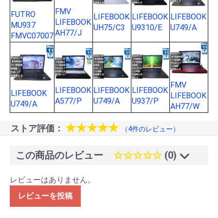
FMV
FUTRO
LIFEBOOK
LIFEBOOK
LIFEBOOK
LIFEBOOK
MU937
UH75/C3
U9310/E
U749/A
AH77/J
FMVC07007
FMV
LIFEBOOK
LIFEBOOK
LIFEBOOK
LIFEBOOK
LIFEBOOK
A577/P
U749/A
U937/P
U749/A
AH77/W
★★★★★
ストア評価：
（4件のレビュー）
この商品のレビュー
☆☆☆☆☆
(0)
レビューはありません。
レビューを投稿