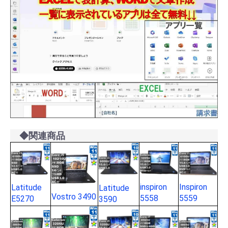
◆関連商品
inspiron
Inspiron
Latitude
Latitude
Vostro 3490
5558
5559
E5270
3590