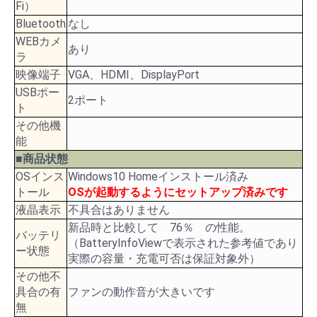
Fi）
Bluetooth
なし
WEBカメ
あり
ラ
映像端子
VGA、HDMI、DisplayPort
USBポー
2ポート
ト
その他機
能
■商品状態
OSインス
Windows10 Homeインストール済み
トール
OSが起動するようにセットアップ済みです
液晶表示
不具合はありません
新品時と比較して 76％ の性能。
バッテリ
（BatteryInfoViewで表示された参考値であり
ー状態
実際の容量・充電可否は保証対象外）
その他不
具合の有
ファンの動作音が大きいです
無