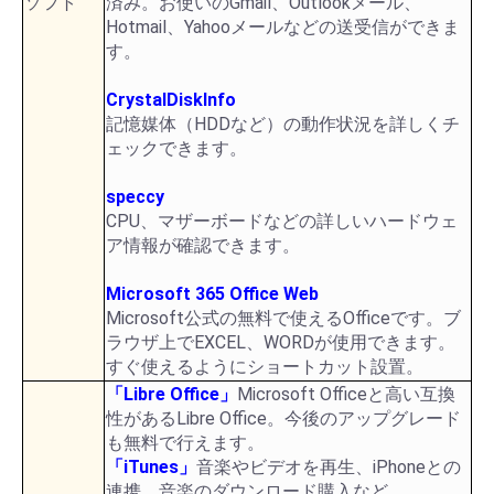
ソフト
済み。お使いのGmail、Outlookメール、
Hotmail、Yahooメールなどの送受信ができま
す。
CrystalDiskInfo
記憶媒体（HDDなど）の動作状況を詳しくチ
ェックできます。
speccy
CPU、マザーボードなどの詳しいハードウェ
ア情報が確認できます。
Microsoft 365 Office Web
Microsoft公式の無料で使えるOfficeです。ブ
ラウザ上でEXCEL、WORDが使用できます。
すぐ使えるようにショートカット設置。
「Libre Office」
Microsoft Officeと高い互換
性があるLibre Office。今後のアップグレード
も無料で行えます。
「iTunes」
音楽やビデオを再生、iPhoneとの
連携、音楽のダウンロード購入など。