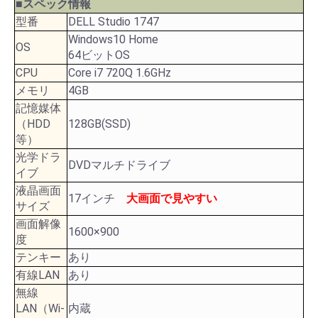
■スペック情報
型番
DELL Studio 1747
Windows10 Home
OS
64ビットOS
CPU
Core i7 720Q 1.6GHz
メモリ
4GB
記憶媒体
（HDD
128GB(SSD)
等）
光学ドラ
DVDマルチドライブ
イブ
液晶画面
17インチ
大画面で見やすい
サイズ
画面解像
1600×900
度
テンキー
あり
有線LAN
あり
無線
LAN（Wi-
内蔵