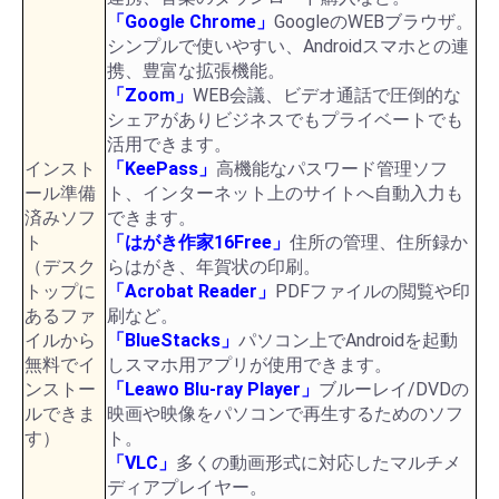
「Google Chrome」
GoogleのWEBブラウザ。
シンプルで使いやすい、Androidスマホとの連
携、豊富な拡張機能。
「Zoom」
WEB会議、ビデオ通話で圧倒的な
シェアがありビジネスでもプライベートでも
活用できます。
インスト
「KeePass」
高機能なパスワード管理ソフ
ール準備
ト、インターネット上のサイトへ自動入力も
済みソフ
できます。
ト
「はがき作家16Free」
住所の管理、住所録か
（デスク
らはがき、年賀状の印刷。
トップに
「Acrobat Reader」
PDFファイルの閲覧や印
あるファ
刷など。
イルから
「BlueStacks」
パソコン上でAndroidを起動
無料でイ
しスマホ用アプリが使用できます。
ンストー
「Leawo Blu-ray Player」
ブルーレイ/DVDの
ルできま
映画や映像をパソコンで再生するためのソフ
す）
ト。
「VLC」
多くの動画形式に対応したマルチメ
ディアプレイヤー。