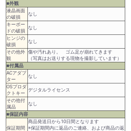
■外観
液晶画面
なし
の破損
キーボー
なし
ドの破損
ヒンジの
なし
破損
その他外
傷や汚れあり。 ゴム足が崩れてきます
観
（写真はお送りする現物を撮影しています）
■付属品
ACアダプ
なし
ター
OSプロダ
デジタルライセンス
クトキー
その他付
なし
属品
■保証内容
商品発送日から10日間となります
保証期間
※保証期間内に返品のご連絡、および商品の返