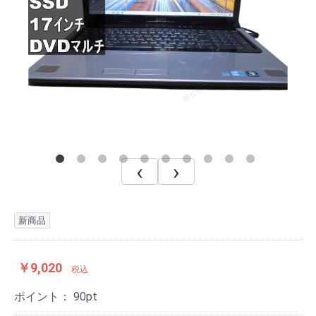
‹
›
新商品
￥9,020
税込
ポイント：
90
pt