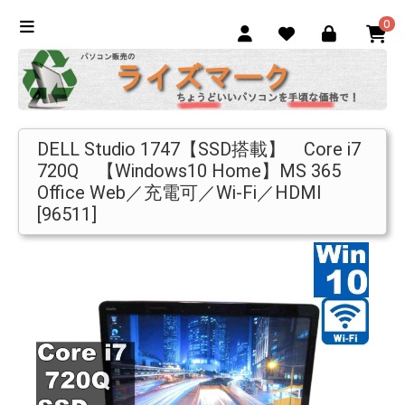
0
DELL Studio 1747【SSD搭載】 Core i7
720Q 【Windows10 Home】MS 365
Office Web／充電可／Wi-Fi／HDMI
[96511]