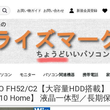
お買い物ガイド
お問い合わせ
新規会員登録
ソコン
モニター
パソコン関連機器
携帯電話
家
O FH52/C2【大容量HDD搭載】 C
フルHD
ノングレア
グレア
ACアダプター
キーボード/マウス
HDD/SSD
修理用部品
その他
スマホ
ガラケー
タブレット
モバイルWi-Fi
アクセサリー
ケ
s10 Home】 液晶一体型／長期保証