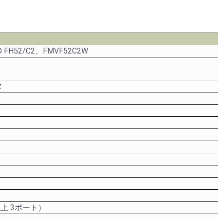
 FH52/C2、FMVF52C2W
z
以上 3ポート）