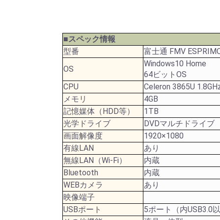
■スペック情報
型番
富士通 FMV ESPRIMO
Windows10 Home
OS
64ビットOS
CPU
Celeron 3865U 1.8GH
メモリ
4GB
記憶媒体（HDD等）
1TB
光学ドライブ
DVDマルチドライブ
画面解像度
1920×1080
有線LAN
あり
無線LAN（Wi-Fi）
内蔵
Bluetooth
内蔵
WEBカメラ
あり
映像端子
USBポート
5ポート（内USB3.0