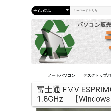
ノートパソコン
デスクトップパ
富士通 FMV ESPRIM
リカバリ済み
ジャンクPC
Apple
リカバリ済み
ジャンクPC
液晶一体型
Apple
1.8GHz 【Window