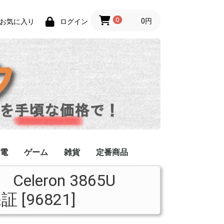
0
0円
お気に入り
ログイン
電
ゲーム
雑貨
定番商品
eleron 3865U
ーブル/コネクタ
 [96821]