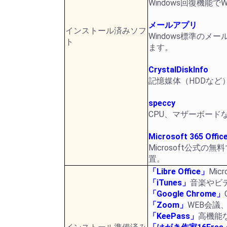
Windows回復機能
メールアプリ
インストール済みソフ
Windows標準のメー
ト
ます。
CrystalDiskInfo
記憶媒体（HDDなど
speccy
CPU、マザーボード
Microsoft 365 Offic
Microsoft公式
置。
「Libre Office」
Mic
「iTunes」
音楽やビ
「Google Chrome」
「Zoom」
WEB会
「KeePass」
高機能