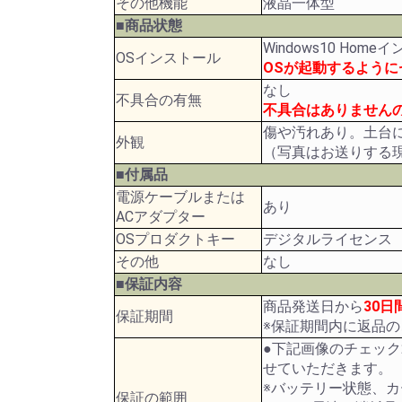
その他機能
液晶一体型
■商品状態
Windows10 Hom
OSインストール
OSが起動するよう
なし
不具合の有無
不具合はありません
傷や汚れあり。土台
外観
（写真はお送りする
■付属品
電源ケーブルまたは
あり
ACアダプター
OSプロダクトキー
デジタルライセンス
その他
なし
■保証内容
商品発送日から
30日
保証期間
※保証期間内に返品
●下記画像のチェッ
せていただきます。
※バッテリー状態、
保証の範囲