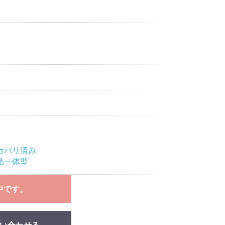
カバリ済み
晶一体型
中です。