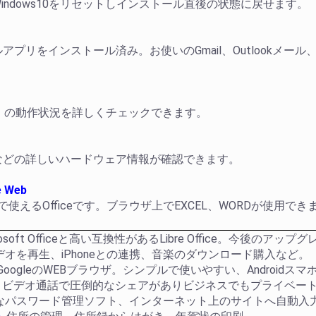
でWindows10をリセットしインストール直後の状態に戻せます。
ルアプリをインストール済み。お使いのGmail、Outlookメール、
）の動作状況を詳しくチェックできます。
などの詳しいハードウェア情報が確認できます。
e Web
の無料で使えるOfficeです。ブラウザ上でEXCEL、WORDが使
rosoft Officeと高い互換性があるLibre Office。今後の
デオを再生、iPhoneとの連携、音楽のダウンロード購入など。
GoogleのWEBブラウザ。シンプルで使いやすい、Android
議、ビデオ通話で圧倒的なシェアがありビジネスでもプライベー
なパスワード管理ソフト、インターネット上のサイトへ自動入