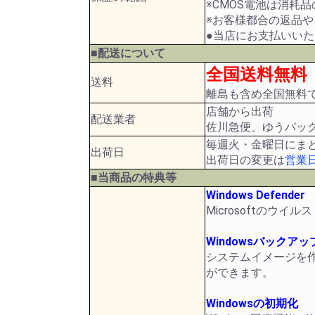
※CMOS電池は消耗
※お客様都合の返品
●当店にお支払いい
■配送について
全国送料無料
送料
離島も含め全国無料
店舗から出荷
配送業者
佐川急便、ゆうパッ
毎週火・金曜日にま
出荷日
出荷日の変更は
営業
■当商品の特典等
Windows Defender
Microsoftの
Windowsバックアッ
システムイメージを作
ができます。
Windowsの初期化