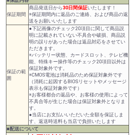
■保証内容
商品発送日から
30日間保証
いたします！
保証期間
※保証期間内に返品のご連絡、および商品の返
送をお願いいたします
●下記画像のチェック20項目に関して商品説
明に記載されていない不具合や破損、商品説
明の誤りがあった場合は返品対応をさせてい
ただきます。
※バッテリー状態、カードスロット、テレビ機
能、特殊キー操作等のチェック20項目以外は
保証対象外です。
保証の範
※CMOS電池は消耗品のため保証対象外です
囲
（消耗に起因するBIOSリセットやメッセージ
表示も保証対象外です）
※お客様都合の返品や、お客様の使用によって
不具合等が生じた場合は保証対象外となりま
す。
●当店にお支払いいただいた全額を保証しま
す、返送時送料も当店で負担いたします
■配送について