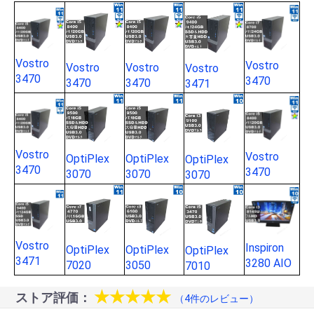
Vostro
Vostro
Vostro
Vostro
Vostro
3470
3470
3470
3470
3471
Vostro
Vostro
OptiPlex
OptiPlex
OptiPlex
3470
3470
3070
3070
3070
Vostro
Inspiron
OptiPlex
OptiPlex
OptiPlex
3471
3280 AIO
7020
3050
7010
★★★★★
ストア評価：
（4件のレビュー）