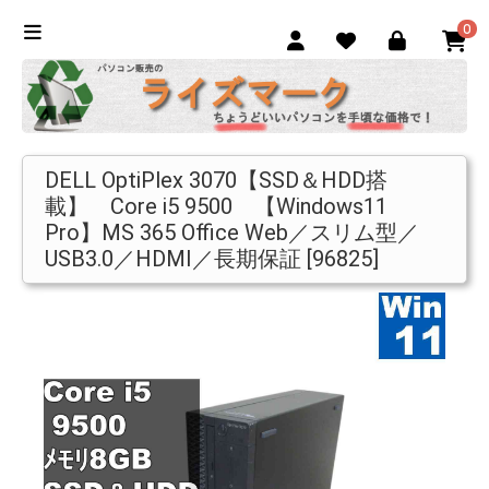
0
DELL OptiPlex 3070【SSD＆HDD搭
載】 Core i5 9500 【Windows11
Pro】MS 365 Office Web／スリム型／
USB3.0／HDMI／長期保証 [96825]