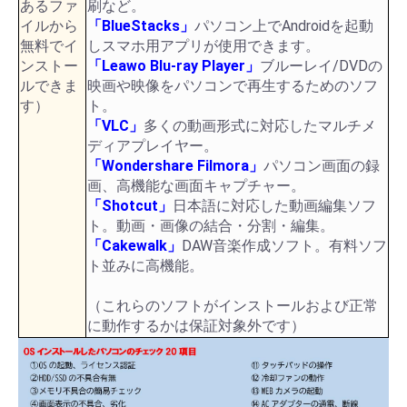
あるファ
刷など。
イルから
「BlueStacks」
パソコン上でAndroidを起動
無料でイ
しスマホ用アプリが使用できます。
ンストー
「Leawo Blu-ray Player」
ブルーレイ/DVDの
ルできま
映画や映像をパソコンで再生するためのソフ
す）
ト。
「VLC」
多くの動画形式に対応したマルチメ
ディアプレイヤー。
「Wondershare Filmora」
パソコン画面の録
画、高機能な画面キャプチャー。
「Shotcut」
日本語に対応した動画編集ソフ
ト。動画・画像の結合・分割・編集。
「Cakewalk」
DAW音楽作成ソフト。有料ソフ
ト並みに高機能。
（これらのソフトがインストールおよび正常
に動作するかは保証対象外です）