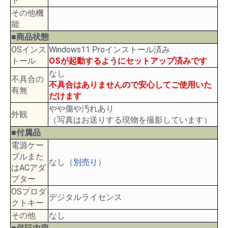
ト
その他機
能
■商品状態
OSインス
Windows11 Proインストール済み
トール
OSが起動するようにセットアップ済みです
なし
不具合の
不具合はありませんので安心してご使用いた
有無
だけます
やや傷や汚れあり
外観
（写真はお送りする現物を撮影しています）
■付属品
電源ケー
ブルまた
なし（
別売り
）
はACアダ
プター
OSプロダ
デジタルライセンス
クトキー
その他
なし