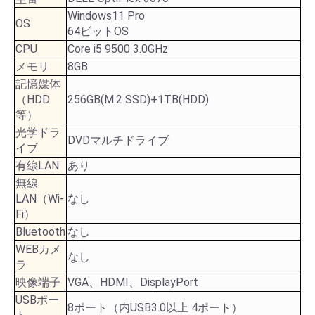
Windows11 Pro
OS
64ビットOS
CPU
Core i5 9500 3.0GHz
メモリ
8GB
記憶媒体
（HDD
256GB(M.2 SSD)+1TB(HDD)
等）
光学ドラ
DVDマルチドライブ
イブ
有線LAN
あり
無線
LAN（Wi-
なし
Fi）
Bluetooth
なし
WEBカメ
なし
ラ
映像端子
VGA、HDMI、DisplayPort
USBポー
8ポート（内USB3.0以上 4ポート）