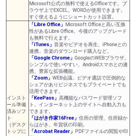
Microsoft公式の無料で使えるOfficeです。ブ
ラウザ上でEXCEL、WORDが使用できます。
すぐ使えるようにショートカット設置。
「Libre Office」
Microsoft Officeと高い互換
性があるLibre Office。今後のアップグレード
も無料で行えます。
「iTunes」
音楽やビデオを再生、iPhoneとの
連携、音楽のダウンロード購入など。
「Google Chrome」
GoogleのWEBブラウザ。
シンプルで使いやすい、Androidスマホとの連
携、豊富な拡張機能。
「Zoom」
WEB会議、ビデオ通話で圧倒的な
シェアがありビジネスでもプライベートでも
活用できます。
インスト
「KeePass」
高機能なパスワード管理ソフ
ール準備
ト、インターネット上のサイトへ自動入力も
済みソフ
できます。
ト
「はがき作家16Free」
住所の管理、住所録か
（デスク
らはがき、年賀状の印刷。
トップに
「Acrobat Reader」
PDFファイルの閲覧や印