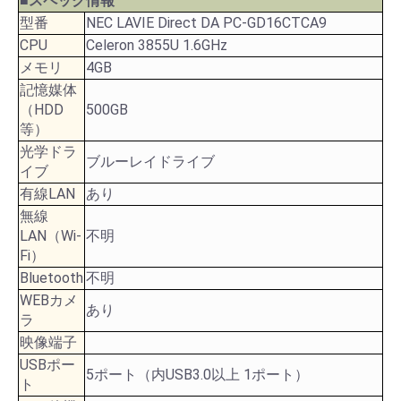
■スペック情報
型番
NEC LAVIE Direct DA PC-GD16CTCA9
CPU
Celeron 3855U 1.6GHz
メモリ
4GB
記憶媒体
（HDD
500GB
等）
光学ドラ
ブルーレイドライブ
イブ
有線LAN
あり
無線
LAN（Wi-
不明
Fi）
Bluetooth
不明
WEBカメ
あり
ラ
映像端子
USBポー
5ポート（内USB3.0以上 1ポート）
ト