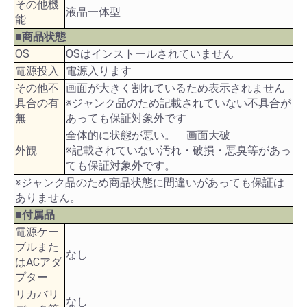
その他機
液晶一体型
能
■商品状態
OS
OSはインストールされていません
電源投入
電源入ります
その他不
画面が大きく割れているため表示されません
具合の有
※ジャンク品のため記載されていない不具合が
無
あっても保証対象外です
全体的に状態が悪い。 画面大破
外観
※記載されていない汚れ・破損・悪臭等があっ
ても保証対象外です。
※ジャンク品のため商品状態に間違いがあっても保証は
ありません。
■付属品
電源ケー
ブルまた
なし
はACアダ
プター
リカバリ
なし