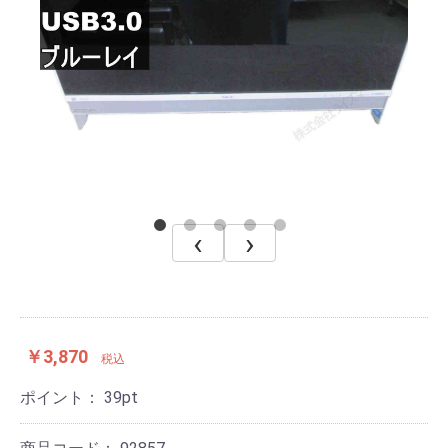
‹
›
￥3,870
税込
ポイント：
39
pt