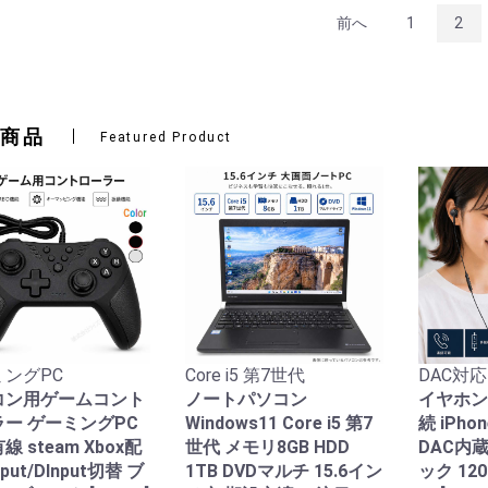
前へ
1
2
商品
Featured Product
ングPC
Core i5 第7世代
DAC対応
コン用ゲームコント
ノートパソコン
イヤホン
ー ゲーミングPC
Windows11 Core i5 第7
続 iPho
線 steam Xbox配
世代 メモリ8GB HDD
DAC内
nput/DInput切替 ブ
1TB DVDマルチ 15.6イン
ック 12