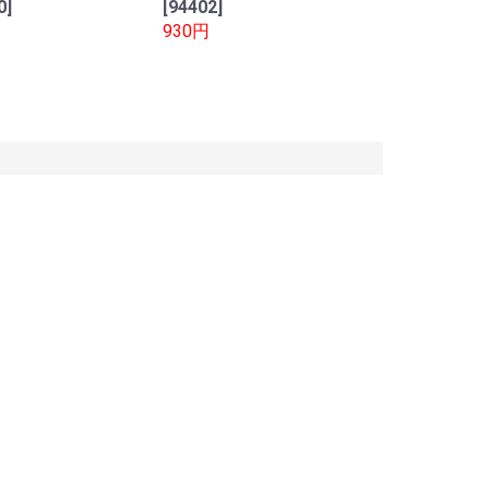
0]
[94402]
930円