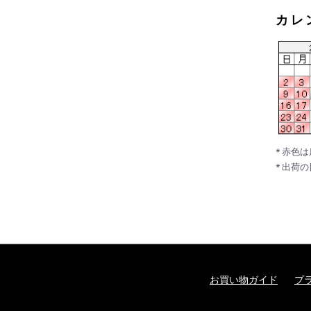
カレ
* 赤色
* 出荷
お買い物ガイド
プ