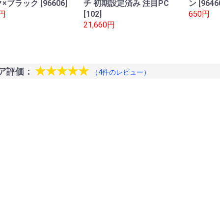
×ブラック [96606]
チ 初期設定済み 注目PC
ン [9646
0円
[102]
650円
21,660円
★★★★★
ア評価：
（4件のレビュー）