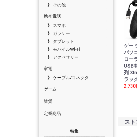
その他
携帯電話
スマホ
ガラケー
タブレット
ゲーミ
モバイルWi-Fi
パソ
アクセサリー
ローラ
USB有
家電
列 XI
ケーブル/コネクタ
ラック
2,73
ゲーム
雑貨
定番商品
スト
特集