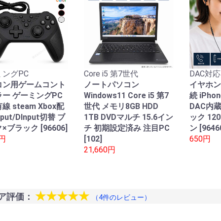
ングPC
Core i5 第7世代
DAC対応
コン用ゲームコント
ノートパソコン
イヤホン
ー ゲーミングPC
Windows11 Core i5 第7
続 iPho
線 steam Xbox配
世代 メモリ8GB HDD
DAC内
nput/DInput切替 ブ
1TB DVDマルチ 15.6イン
ック 12
×ブラック [96606]
チ 初期設定済み 注目PC
ン [9646
0円
[102]
650円
21,660円
★★★★★
ア評価：
（4件のレビュー）