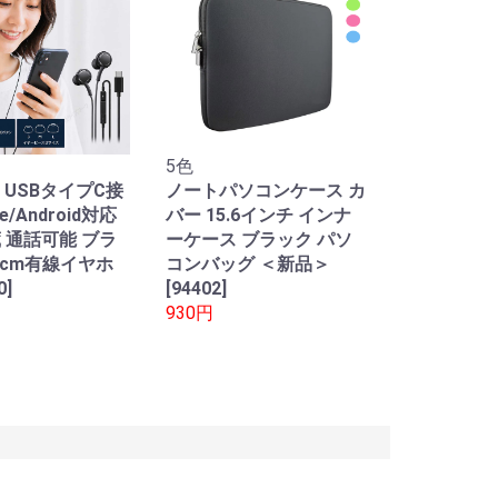
5色
 USBタイプC接
ノートパソコンケース カ
ne/Android対応
バー 15.6インチ インナ
蔵 通話可能 ブラ
ーケース ブラック パソ
0cm有線イヤホ
コンバッグ ＜新品＞
0]
[94402]
930円