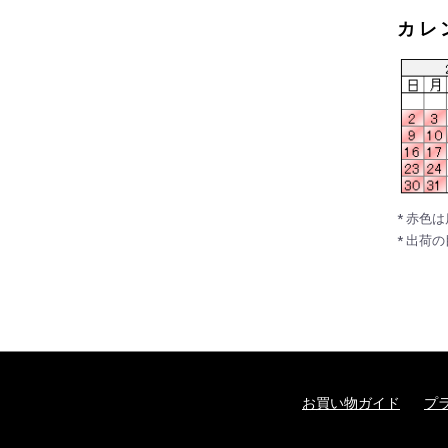
カレ
* 赤色
* 出荷
お買い物ガイド
プ