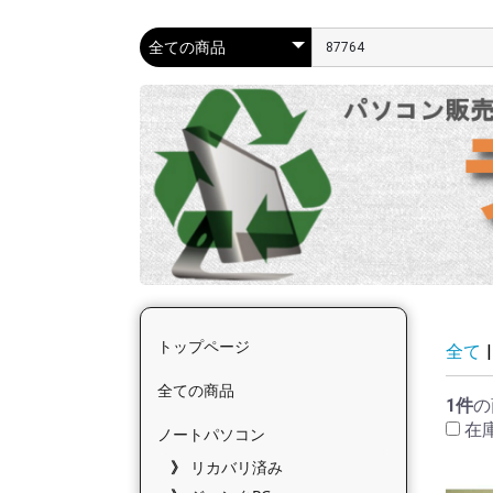
トップページ
全て
|
全ての商品
1件
の
在
ノートパソコン
リカバリ済み