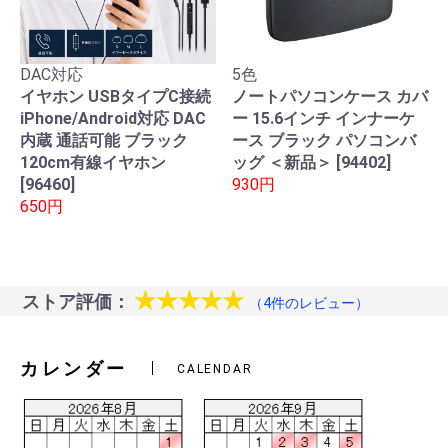
DAC対応
5色
イヤホン USBタイプC接続
ノートパソコンケース カバ
iPhone/Android対応 DAC
ー 15.6インチ インナーケ
内蔵 通話可能 ブラック
ース ブラック パソコンバ
120cm有線イヤホン
ッグ ＜新品＞ [94402]
[96460]
930円
650円
★★★★★
ストア評価：
（4件のレビュー）
カレンダー
CALENDAR