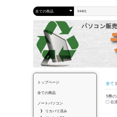
トップページ
全て
|
全ての商品
1件
の
在
ノートパソコン
リカバリ済み