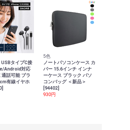
5色
 USBタイプC接
ノートパソコンケース カ
ne/Android対応
バー 15.6インチ インナ
蔵 通話可能 ブラ
ーケース ブラック パソ
0cm有線イヤホ
コンバッグ ＜新品＞
0]
[94402]
930円