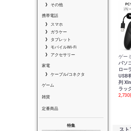
その他
携帯電話
スマホ
ガラケー
タブレット
モバイルWi-Fi
アクセサリー
ゲーミ
パソ
家電
ローラ
ケーブル/コネクタ
USB有
列 XI
ゲーム
ラック
2,73
雑貨
定番商品
特集
スト