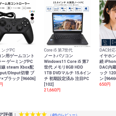
ングPC
Core i5 第7世代
DAC対応
コン用ゲームコント
ノートパソコン
イヤホン
ー ゲーミングPC
Windows11 Core i5 第7
続 iPho
線 steam Xbox配
世代 メモリ8GB HDD
DAC内
nput/DInput切替 ブ
1TB DVDマルチ 15.6イン
ック 12
×ブラック [96606]
チ 初期設定済み 注目PC
ン [9646
0円
[102]
650円
21,660円
★★★★★
ア評価：
（4件のレビュー）