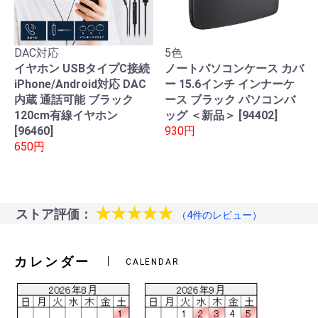
DAC対応
5色
イヤホン USBタイプC接続
ノートパソコンケース カバ
iPhone/Android対応 DAC
ー 15.6インチ インナーケ
内蔵 通話可能 ブラック
ース ブラック パソコンバ
120cm有線イヤホン
ッグ ＜新品＞ [94402]
[96460]
930円
650円
★★★★★
ストア評価：
（4件のレビュー）
カレンダー
CALENDAR