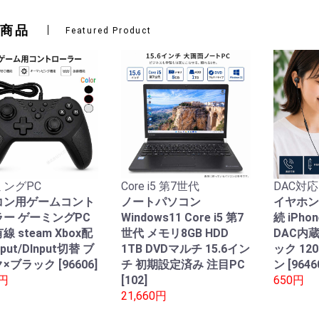
商品
Featured Product
ングPC
Core i5 第7世代
DAC対応
コン用ゲームコント
ノートパソコン
イヤホン
ー ゲーミングPC
Windows11 Core i5 第7
続 iPho
線 steam Xbox配
世代 メモリ8GB HDD
DAC内
nput/DInput切替 ブ
1TB DVDマルチ 15.6イン
ック 12
×ブラック [96606]
チ 初期設定済み 注目PC
ン [9646
0円
[102]
650円
21,660円