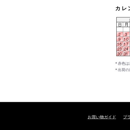
カレ
* 赤色
* 出荷
お買い物ガイド
プ