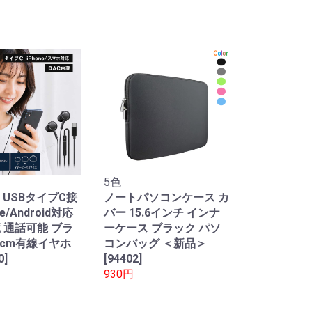
5色
 USBタイプC接
ノートパソコンケース カ
ne/Android対応
バー 15.6インチ インナ
蔵 通話可能 ブラ
ーケース ブラック パソ
0cm有線イヤホ
コンバッグ ＜新品＞
0]
[94402]
930円