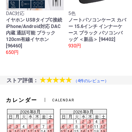
DAC対応
5色
イヤホン USBタイプC接続
ノートパソコンケース カバ
iPhone/Android対応 DAC
ー 15.6インチ インナーケ
内蔵 通話可能 ブラック
ース ブラック パソコンバ
120cm有線イヤホン
ッグ ＜新品＞ [94402]
[96460]
930円
650円
★★★★★
ストア評価：
（4件のレビュー）
カレンダー
CALENDAR