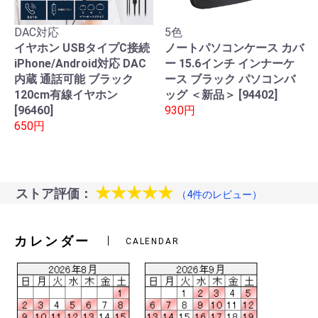
DAC対応
5色
イヤホン USBタイプC接続
ノートパソコンケース カバ
iPhone/Android対応 DAC
ー 15.6インチ インナーケ
内蔵 通話可能 ブラック
ース ブラック パソコンバ
120cm有線イヤホン
ッグ ＜新品＞ [94402]
[96460]
930円
650円
★★★★★
ストア評価：
（4件のレビュー）
カレンダー
CALENDAR