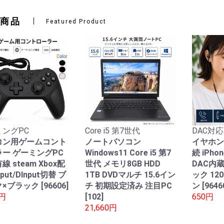
商品
Featured Product
ングPC
Core i5 第7世代
DAC対応
コン用ゲームコント
ノートパソコン
イヤホン
ー ゲーミングPC
Windows11 Core i5 第7
続 iPho
線 steam Xbox配
世代 メモリ8GB HDD
DAC内
nput/DInput切替 ブ
1TB DVDマルチ 15.6イン
ック 12
×ブラック [96606]
チ 初期設定済み 注目PC
ン [9646
0円
[102]
650円
21,660円