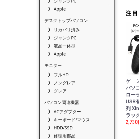
ジャンクPC
Apple
注目
デスクトップパソコン
リカバリ済み
ジャンクPC
液晶一体型
Apple
モニター
フルHD
ゲーミ
ノングレア
パソ
グレア
ローラ
USB有
パソコン関連機器
列 XI
ACアダプター
ラック
キーボード/マウス
2,73
HDD/SSD
修理用部品