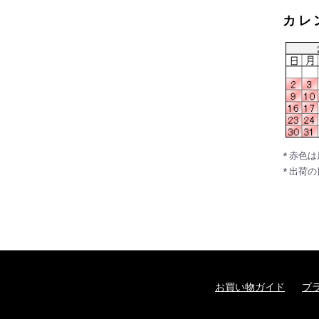
カレ
* 赤色
* 出荷
お買い物ガイド
プ