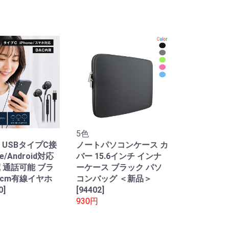
5色
 USBタイプC接
ノートパソコンケース カ
ne/Android対応
バー 15.6インチ インナ
蔵 通話可能 ブラ
ーケース ブラック パソ
0cm有線イヤホ
コンバッグ ＜新品＞
0]
[94402]
930円