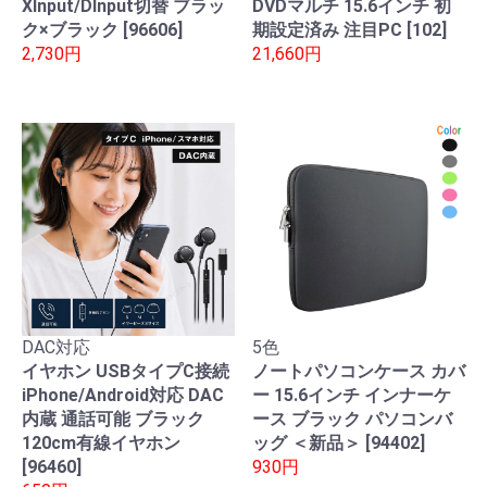
XInput/DInput切替 ブラッ
DVDマルチ 15.6インチ 初
ク×ブラック [96606]
期設定済み 注目PC [102]
2,730円
21,660円
DAC対応
5色
イヤホン USBタイプC接続
ノートパソコンケース カバ
iPhone/Android対応 DAC
ー 15.6インチ インナーケ
内蔵 通話可能 ブラック
ース ブラック パソコンバ
120cm有線イヤホン
ッグ ＜新品＞ [94402]
[96460]
930円