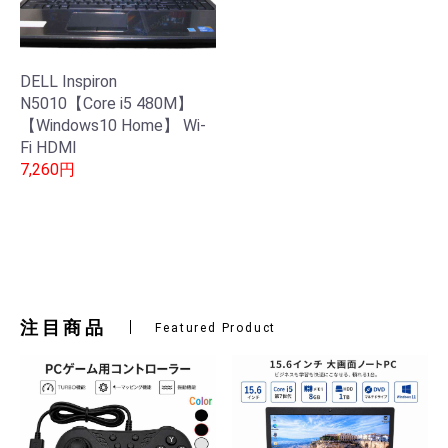
DELL Inspiron
N5010【Core i5 480M】
【Windows10 Home】 Wi-
Fi HDMI
7,260円
注目商品
Featured Product