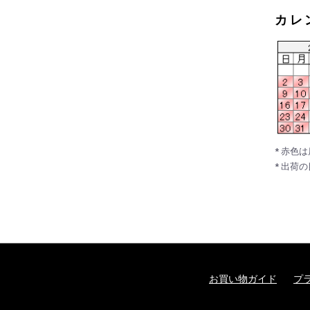
カレ
* 赤色
* 出荷
お買い物ガイド
プ