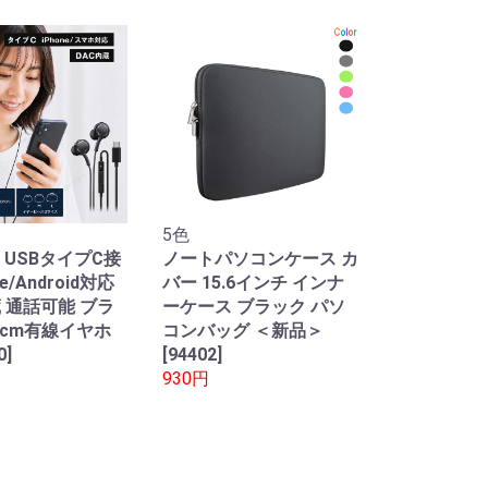
5色
 USBタイプC接
ノートパソコンケース カ
ne/Android対応
バー 15.6インチ インナ
蔵 通話可能 ブラ
ーケース ブラック パソ
0cm有線イヤホ
コンバッグ ＜新品＞
0]
[94402]
930円