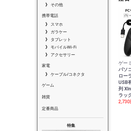
その他
携帯電話
スマホ
ガラケー
タブレット
モバイルWi-Fi
アクセサリー
ゲーミ
家電
パソ
ケーブル/コネクタ
ローラ
USB有
ゲーム
列 XI
ラック
雑貨
2,73
定番商品
特集