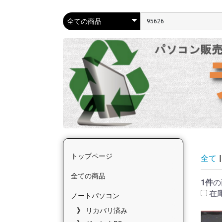
トップページ
全て
|
全ての商品
1件
の
在
ノートパソコン
リカバリ済み