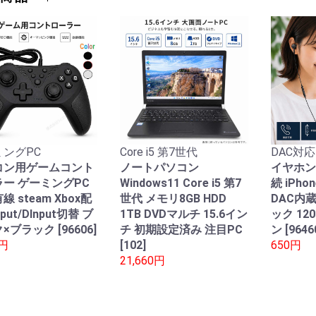
ングPC
Core i5 第7世代
DAC対応
コン用ゲームコント
ノートパソコン
イヤホン
ー ゲーミングPC
Windows11 Core i5 第7
続 iPho
線 steam Xbox配
世代 メモリ8GB HDD
DAC内
nput/DInput切替 ブ
1TB DVDマルチ 15.6イン
ック 12
×ブラック [96606]
チ 初期設定済み 注目PC
ン [9646
0円
[102]
650円
21,660円