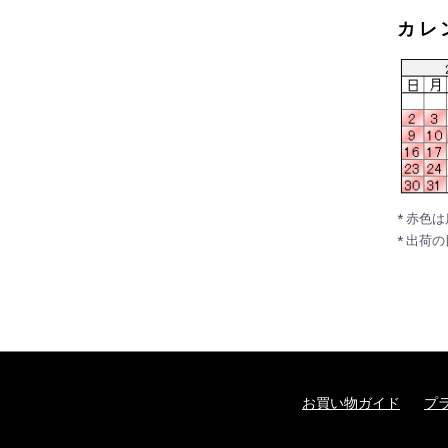
カレ
* 赤色
* 出荷
お買い物ガイド
プ