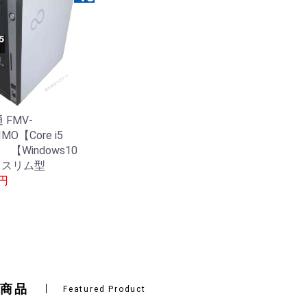
 FMV-
IMO【Core i5
 【Windows10
】 スリム型
0円
商品
Featured Product