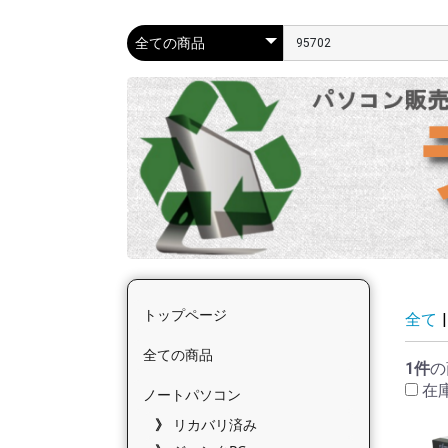
トップページ
全て
|
全ての商品
1件
の
在
ノートパソコン
リカバリ済み