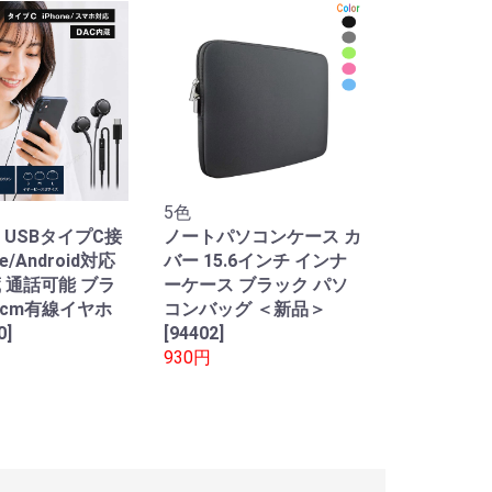
5色
 USBタイプC接
ノートパソコンケース カ
ne/Android対応
バー 15.6インチ インナ
蔵 通話可能 ブラ
ーケース ブラック パソ
0cm有線イヤホ
コンバッグ ＜新品＞
0]
[94402]
930円