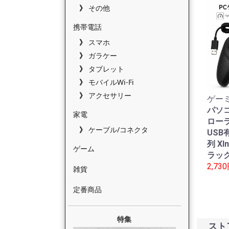
その他
携帯電話
スマホ
ガラケー
タブレット
モバイルWi-Fi
アクセサリー
ゲーミ
パソ
家電
ローラ
ケーブル/コネクタ
USB有
列 XI
ゲーム
ラック
2,73
雑貨
定番商品
特集
スト