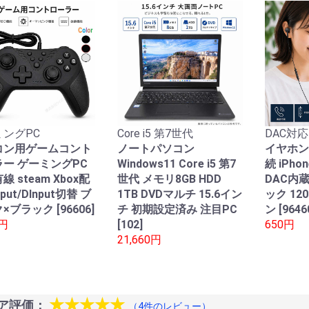
ングPC
Core i5 第7世代
DAC対応
コン用ゲームコント
ノートパソコン
イヤホン
ー ゲーミングPC
Windows11 Core i5 第7
続 iPho
線 steam Xbox配
世代 メモリ8GB HDD
DAC内
nput/DInput切替 ブ
1TB DVDマルチ 15.6イン
ック 12
×ブラック [96606]
チ 初期設定済み 注目PC
ン [9646
0円
[102]
650円
21,660円
★★★★★
ア評価：
（4件のレビュー）