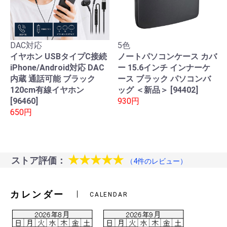
DAC対応
5色
イヤホン USBタイプC接続
ノートパソコンケース カバ
iPhone/Android対応 DAC
ー 15.6インチ インナーケ
内蔵 通話可能 ブラック
ース ブラック パソコンバ
120cm有線イヤホン
ッグ ＜新品＞ [94402]
[96460]
930円
650円
★★★★★
ストア評価：
（4件のレビュー）
カレンダー
CALENDAR