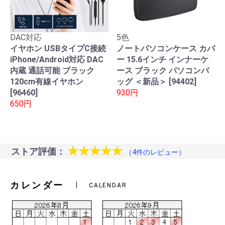
DAC対応
5色
イヤホン USBタイプC接続
ノートパソコンケース カバ
iPhone/Android対応 DAC
ー 15.6インチ インナーケ
内蔵 通話可能 ブラック
ース ブラック パソコンバ
120cm有線イヤホン
ッグ ＜新品＞ [94402]
[96460]
930円
650円
★★★★★
ストア評価：
（4件のレビュー）
カレンダー
CALENDAR