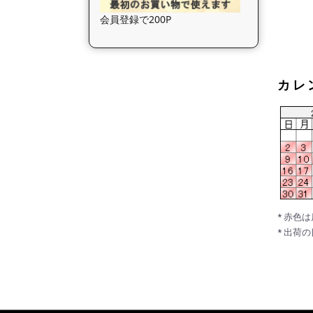
会員登録で200P
カレ
* 赤色
* 出荷