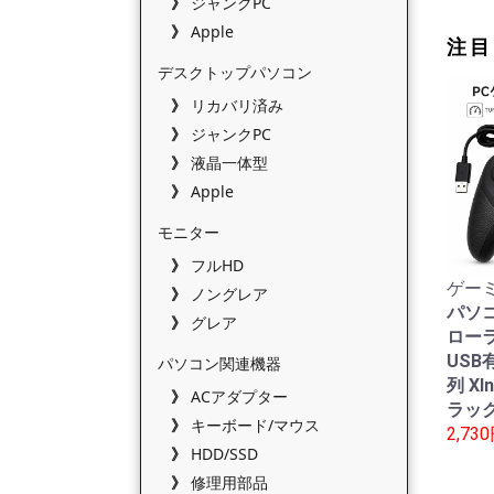
ジャンクPC
Apple
注目
デスクトップパソコン
リカバリ済み
ジャンクPC
液晶一体型
Apple
モニター
フルHD
ゲーミ
ノングレア
パソ
グレア
ローラ
USB有
パソコン関連機器
列 XI
ACアダプター
ラック
キーボード/マウス
2,73
HDD/SSD
修理用部品