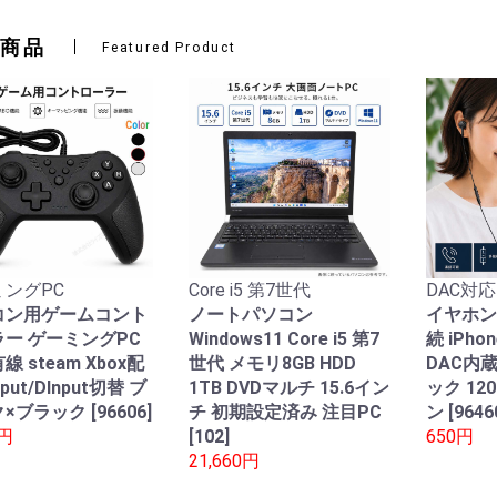
商品
Featured Product
ングPC
Core i5 第7世代
DAC対応
コン用ゲームコント
ノートパソコン
イヤホン
ー ゲーミングPC
Windows11 Core i5 第7
続 iPho
線 steam Xbox配
世代 メモリ8GB HDD
DAC内
nput/DInput切替 ブ
1TB DVDマルチ 15.6イン
ック 12
×ブラック [96606]
チ 初期設定済み 注目PC
ン [9646
0円
[102]
650円
21,660円