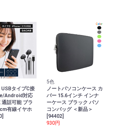
5色
 USBタイプC接
ノートパソコンケース カ
ne/Android対応
バー 15.6インチ インナ
蔵 通話可能 ブラ
ーケース ブラック パソ
0cm有線イヤホ
コンバッグ ＜新品＞
0]
[94402]
930円