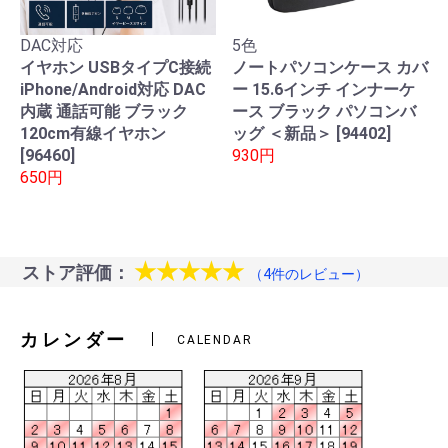
DAC対応
5色
イヤホン USBタイプC接続
ノートパソコンケース カバ
iPhone/Android対応 DAC
ー 15.6インチ インナーケ
内蔵 通話可能 ブラック
ース ブラック パソコンバ
120cm有線イヤホン
ッグ ＜新品＞ [94402]
[96460]
930円
650円
★★★★★
ストア評価：
（4件のレビュー）
カレンダー
CALENDAR