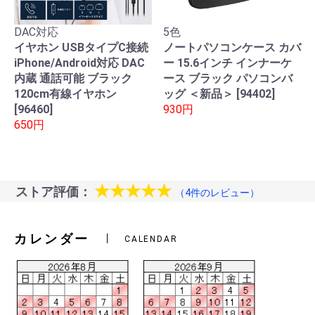
DAC対応
5色
イヤホン USBタイプC接続
ノートパソコンケース カバ
iPhone/Android対応 DAC
ー 15.6インチ インナーケ
内蔵 通話可能 ブラック
ース ブラック パソコンバ
120cm有線イヤホン
ッグ ＜新品＞ [94402]
[96460]
930円
650円
★★★★★
ストア評価：
（4件のレビュー）
カレンダー
CALENDAR