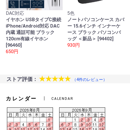
DAC対応
5色
イヤホン USBタイプC接続
ノートパソコンケース カバ
iPhone/Android対応 DAC
ー 15.6インチ インナーケ
内蔵 通話可能 ブラック
ース ブラック パソコンバ
120cm有線イヤホン
ッグ ＜新品＞ [94402]
[96460]
930円
650円
★★★★★
ストア評価：
（4件のレビュー）
カレンダー
CALENDAR