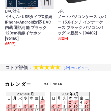
DAC対応
5色
イヤホン USBタイプC接続
ノートパソコンケース カバ
iPhone/Android対応 DAC
ー 15.6インチ インナーケ
内蔵 通話可能 ブラック
ース ブラック パソコンバ
120cm有線イヤホン
ッグ ＜新品＞ [94402]
[96460]
930円
650円
★★★★★
ストア評価：
（4件のレビュー）
カレンダー
CALENDAR